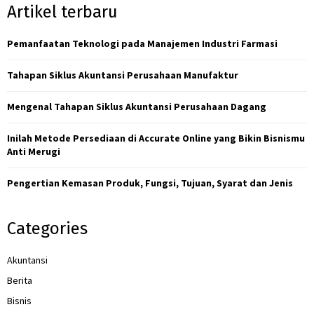
Artikel terbaru
c
E
h
f
Pemanfaatan Teknologi pada Manajemen Industri Farmasi
A
o
r
R
Tahapan Siklus Akuntansi Perusahaan Manufaktur
:
C
Mengenal Tahapan Siklus Akuntansi Perusahaan Dagang
H
Inilah Metode Persediaan di Accurate Online yang Bikin Bisnismu
Anti Merugi
Pengertian Kemasan Produk, Fungsi, Tujuan, Syarat dan Jenis
Categories
Akuntansi
Berita
Bisnis