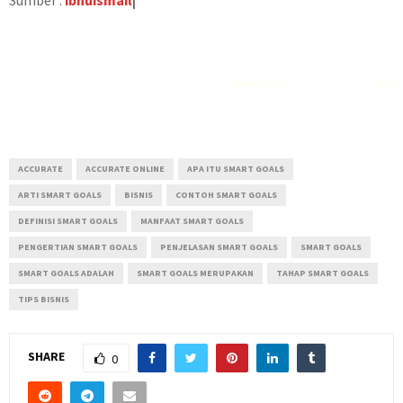
Sumber :
ibnuismail
|
Rekomendasi
Liquid saltnic terbaik
2023
ACCURATE
ACCURATE ONLINE
APA ITU SMART GOALS
ARTI SMART GOALS
BISNIS
CONTOH SMART GOALS
DEFINISI SMART GOALS
MANFAAT SMART GOALS
PENGERTIAN SMART GOALS
PENJELASAN SMART GOALS
SMART GOALS
SMART GOALS ADALAH
SMART GOALS MERUPAKAN
TAHAP SMART GOALS
TIPS BISNIS
SHARE
0