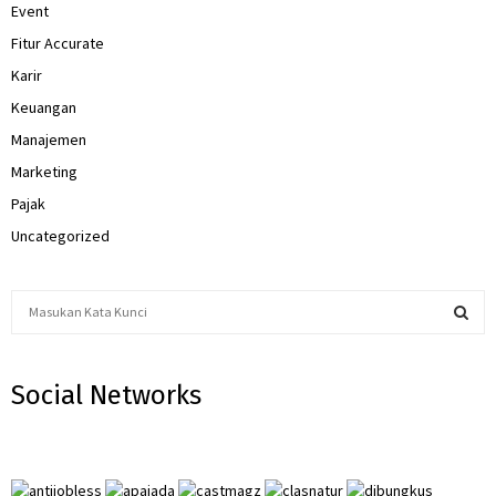
Event
Fitur Accurate
Karir
Keuangan
Manajemen
Marketing
Pajak
Uncategorized
S
e
a
S
r
Social Networks
c
E
h
f
A
o
r
R