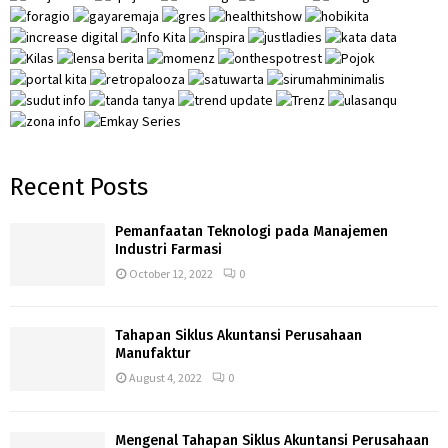
:
C
H
Recent Posts
Pemanfaatan Teknologi pada Manajemen
Industri Farmasi
October 12, 2022
0
Tahapan Siklus Akuntansi Perusahaan
Manufaktur
August 4, 2022
0
Mengenal Tahapan Siklus Akuntansi Perusahaan