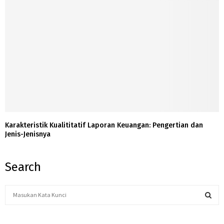
Karakteristik Kualititatif Laporan Keuangan: Pengertian dan
Jenis-Jenisnya
Search
S
e
a
S
r