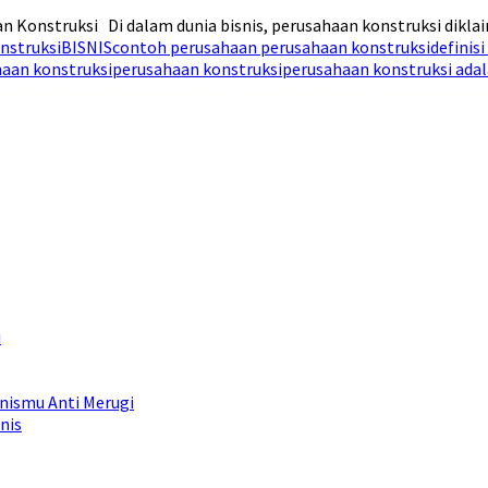
 Konstruksi Di dalam dunia bisnis, perusahaan konstruksi diklaim
nstruksi
BISNIS
contoh perusahaan perusahaan konstruksi
definis
haan konstruksi
perusahaan konstruksi
perusahaan konstruksi ada
asa buah leci yang segar dan sensasi dingin yang bikin kamu merasa nyaman, rasakan juga manfaat 
i
snismu Anti Merugi
nis