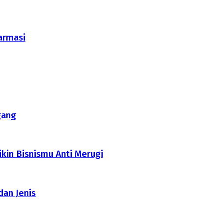
armasi
gang
ikin Bisnismu Anti Merugi
dan Jenis