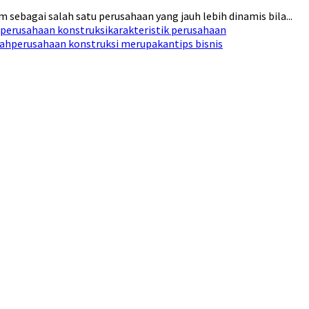
 sebagai salah satu perusahaan yang jauh lebih dinamis bila...
i perusahaan konstruksi
karakteristik perusahaan
lah
perusahaan konstruksi merupakan
tips bisnis
dari
liquid Saltnic rendah nikotin
yang membantu kamu merilekskan diri.