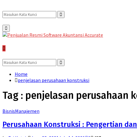
Search
Search
Primary
Menu
for:
Search
for:
Search
Home
penjelasan perusahaan konstruksi
Tag : penjelasan perusahaan k
Bisnis
Manajemen
Perusahaan Konstruksi : Pengertian dan