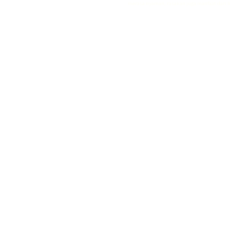
merasa nyaman, rasakan juga manfaat dari
l