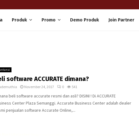
a
Produk
Promo
Demo Produk
Join Partner
untansi
eli software ACCURATE dimana?
ademuthia
November 24, 2017
0
541
ana beli software accurate resmi dan asli? DISINI ! Di ACCURATE
siness Center Plaza Semanggi. Accurate Business Center adalah dealer
mi penjualan software Accurate Online,...
 Blast Lite Lychee
! Dengan rasa buah leci yang segar dan sensasi dingin yang bikin kamu