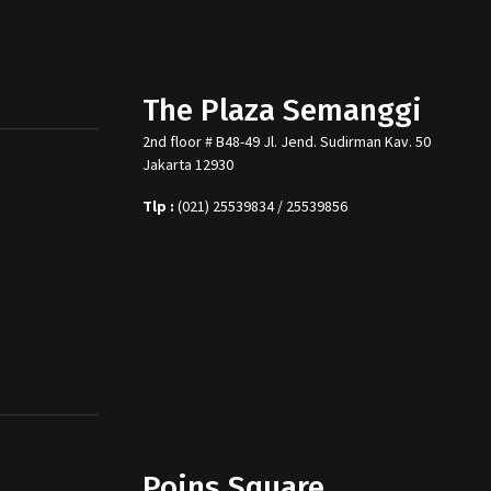
The Plaza Semanggi
2nd floor # B48-49 Jl. Jend. Sudirman Kav. 50
Jakarta 12930
Tlp :
(021) 25539834 / 25539856
Poins Square