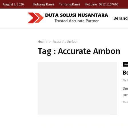
August 2, 2026
Hubungi Kami
Tantang Kami
Hot Line : 0812 1107666
Berand
Home
Accurate Ambon
Tag : Accurate Ambon
Ak
B
by
Dim
Bu
res
Jadikan hari-harimu lebih segar dan menyenangkan dengan
Emkay