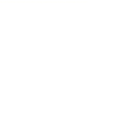
iquid Saltnic rendah nikotin
yang membantu kamu merilekskan diri.