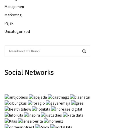
Manajemen
Marketing
Pajak
Uncategorized
S
e
a
S
r
Social Networks
c
E
h
f
A
o
r
R
:
C
H