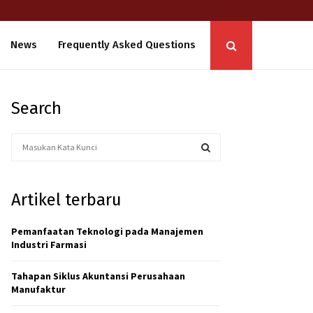
News
Frequently Asked Questions
Search
S
e
a
S
r
Artikel terbaru
c
E
h
f
Pemanfaatan Teknologi pada Manajemen
A
o
Industri Farmasi
r
R
:
Tahapan Siklus Akuntansi Perusahaan
C
Manufaktur