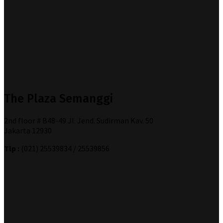
The Plaza Semanggi
2nd floor # B48-49 Jl. Jend. Sudirman Kav. 50
Jakarta 12930
Tlp :
(021) 25539834 / 25539856