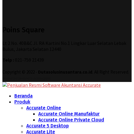
Poins Square
Lt 2 No. 40B&C Jl. RA Kartini No.1 Lingkar Luar Selatan Lebak
Bulus, Jakarta Selatan 12440
Telp :
021-759 21439
Copyright © 2022 -
Dutasolusinusantara.co.id
. All Right Reserved.
Designed and Developed by
Increase Digital
Beranda
Produk
Accurate Online
Accurate Online Manufaktur
Accurate Online Private Cloud
Accurate 5 Desktop
Accurate Lite