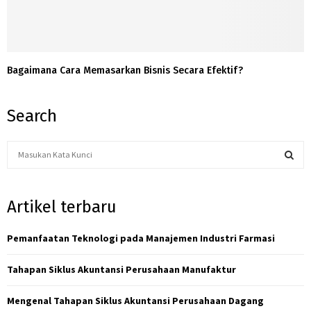
Bagaimana Cara Memasarkan Bisnis Secara Efektif?
Search
S
e
a
S
r
Artikel terbaru
c
E
h
f
Pemanfaatan Teknologi pada Manajemen Industri Farmasi
A
o
r
R
Tahapan Siklus Akuntansi Perusahaan Manufaktur
:
C
Mengenal Tahapan Siklus Akuntansi Perusahaan Dagang