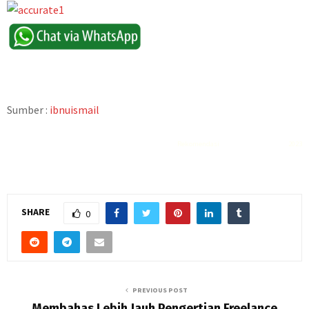
Sumber :
ibnuismail
Rekomendasi
Liquid saltnic terbaik
2023
SHARE
0
PREVIOUS POST
Membahas Lebih Jauh Pengertian Freelance