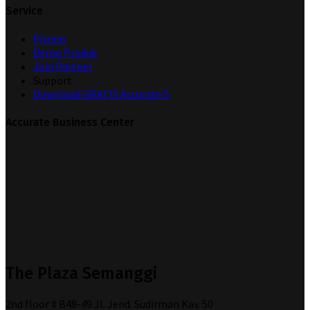
Service
Promo
Demo Produk
Join Partner
Support
Download GRATIS Accurate 5
Accurate Business Center
The Plaza Semanggi
2nd floor # B48-49 Jl. Jend. Sudirman Kav. 50