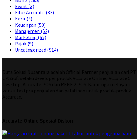
Bisnis
(285)
Event
(3)
Fitur Accurate
(33)
Karir
(3)
Keuangan
(53)
Manajemen
(52)
Marketing
(59)
Pajak
(9)
Uncategorized
(914)
Duta Solusi Nusantara adalah Official Partner penjualan dari PT
CPSSoft selaku developer produk Accurate Online, Accurate 5
Desktop, Accurate POS dan RENE 2 POS. Kami juga melayani
konsultasi pra penjualan dan pelatihan untuk produk-produk
Accurate.
Accurate Online Spesial Diskon