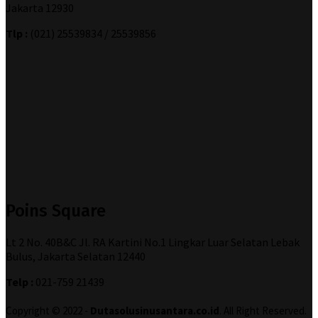
Jakarta 12930
Tlp :
(021) 25539834 / 25539856
Poins Square
Lt 2 No. 40B&C Jl. RA Kartini No.1 Lingkar Luar Selatan Lebak
Bulus, Jakarta Selatan 12440
Telp :
021-759 21439
Copyright © 2022 -
Dutasolusinusantara.co.id
. All Right Reserved.