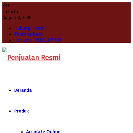
34
C
Jakarta
August 3, 2026
Hubungi Kami
Tantang Kami
Hot Line : 0812 1107666
Beranda
Produk
Accurate Online