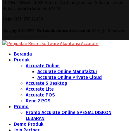
Lt 2 No. 40B&C Jl. RA Kartini No.1 Lingkar Luar Selatan Lebak
Bulus, Jakarta Selatan 12440
Telp :
021-759 21439
Copyright © 2022 -
Dutasolusinusantara.co.id
. All Right Reserved.
Designed and Developed by
Increase Digital
Beranda
Produk
Accurate Online
Accurate Online Manufaktur
Accurate Online Private Cloud
Accurate 5 Desktop
Accurate Lite
Accurate POS
Rene 2 POS
Promo
Promo Accurate Online SPESIAL DISKON
LEBARAN
Demo Produk
Join Partner