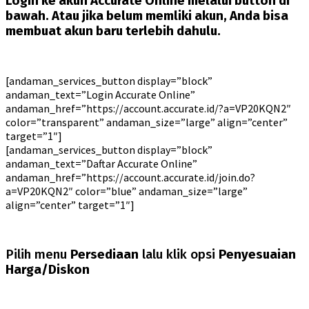
Login ke akun Accurate Online melalui button di
bawah. Atau jika belum memliki akun, Anda bisa
membuat akun baru terlebih dahulu.
[andaman_services_button display=”block”
andaman_text=”Login Accurate Online”
andaman_href=”https://account.accurate.id/?a=VP20KQN2″
color=”transparent” andaman_size=”large” align=”center”
target=”1″]
[andaman_services_button display=”block”
andaman_text=”Daftar Accurate Online”
andaman_href=”https://account.accurate.id/join.do?
a=VP20KQN2″ color=”blue” andaman_size=”large”
align=”center” target=”1″]
Pilih menu
Persediaan
lalu klik opsi
Penyesuaian
Harga/Diskon