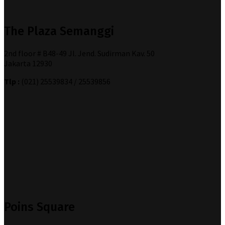
The Plaza Semanggi
2nd floor # B48-49 Jl. Jend. Sudirman Kav. 50
Jakarta 12930
Tlp :
(021) 25539834 / 25539856
Poins Square