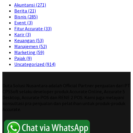
Akuntansi
(271)
Berita
(21)
Bisnis
(285)
Event
(3)
Fitur Accurate
(33)
Karir
(3)
Keuangan
(53)
Manajemen
(52)
Marketing
(59)
Pajak
(9)
Uncategorized
(914)
Duta Solusi Nusantara adalah Official Partner penjualan dari PT
CPSSoft selaku developer produk Accurate Online, Accurate 5
Desktop, Accurate POS dan RENE 2 POS. Kami juga melayani
konsultasi pra penjualan dan pelatihan untuk produk-produk
Accurate.