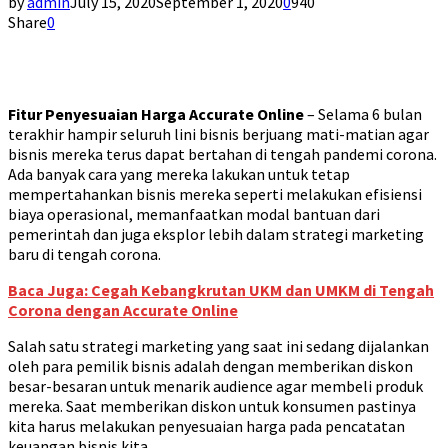
by
admin
July 15, 2020
September 1, 2020
0
940
Share
0
Fitur Penyesuaian Harga Accurate Online
– Selama 6 bulan
terakhir hampir seluruh lini bisnis berjuang mati-matian agar
bisnis mereka terus dapat bertahan di tengah pandemi corona.
Ada banyak cara yang mereka lakukan untuk tetap
mempertahankan bisnis mereka seperti melakukan efisiensi
biaya operasional, memanfaatkan modal bantuan dari
pemerintah dan juga eksplor lebih dalam strategi marketing
baru di tengah corona.
Baca Juga: Cegah Kebangkrutan UKM dan UMKM di Tengah
Corona dengan Accurate Online
Salah satu strategi marketing yang saat ini sedang dijalankan
oleh para pemilik bisnis adalah dengan memberikan diskon
besar-besaran untuk menarik audience agar membeli produk
mereka. Saat memberikan diskon untuk konsumen pastinya
kita harus melakukan penyesuaian harga pada pencatatan
keuangan bisnis kita.