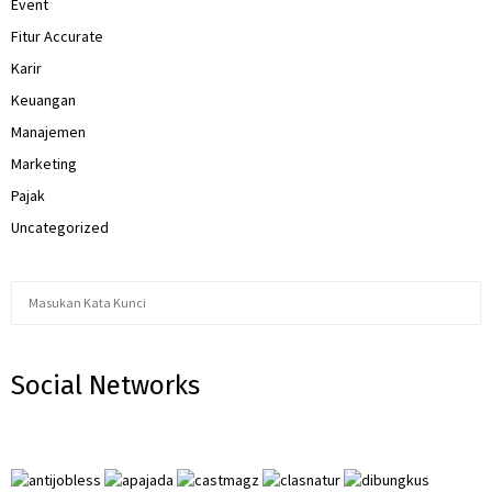
Event
Fitur Accurate
Karir
Keuangan
Manajemen
Marketing
Pajak
Uncategorized
S
S
e
a
E
r
Social Networks
c
A
h
f
R
o
r
C