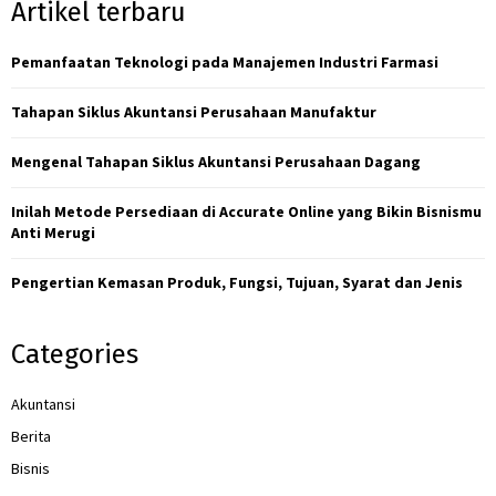
Artikel terbaru
c
A
h
f
Pemanfaatan Teknologi pada Manajemen Industri Farmasi
R
o
r
C
Tahapan Siklus Akuntansi Perusahaan Manufaktur
:
H
Mengenal Tahapan Siklus Akuntansi Perusahaan Dagang
Inilah Metode Persediaan di Accurate Online yang Bikin Bisnismu
Anti Merugi
Pengertian Kemasan Produk, Fungsi, Tujuan, Syarat dan Jenis
Categories
Akuntansi
Berita
Bisnis