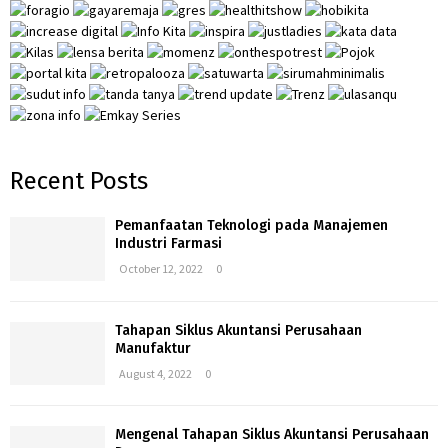
:
H
Recent Posts
Pemanfaatan Teknologi pada Manajemen
Industri Farmasi
October 12, 2022
0
Tahapan Siklus Akuntansi Perusahaan
Manufaktur
August 4, 2022
0
Mengenal Tahapan Siklus Akuntansi Perusahaan