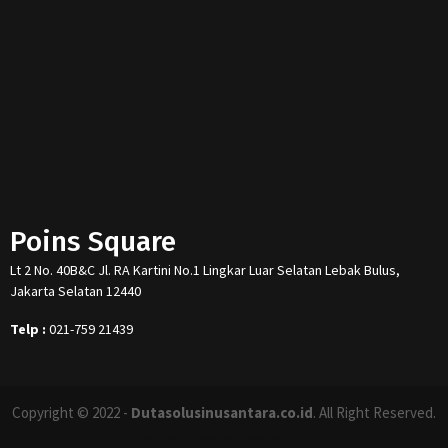
Poins Square
Lt 2 No. 40B&C Jl. RA Kartini No.1 Lingkar Luar Selatan Lebak Bulus,
Jakarta Selatan 12440
Telp :
021-759 21439
Copyright © 2022 -
Dutasolusinusantara.co.id
. All Right Reserved.
Designed and Developed by
Increase Digital