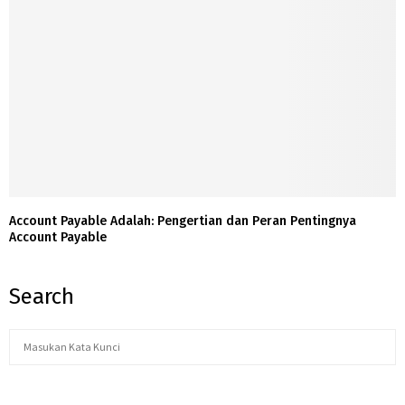
Account Payable Adalah: Pengertian dan Peran Pentingnya
Account Payable
Search
S
S
e
a
E
r