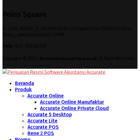
Poins Square
Lt 2 No. 40B&C Jl. RA Kartini No.1 Lingkar Luar Selatan Lebak
Bulus, Jakarta Selatan 12440
Telp :
021-759 21439
Copyright © 2022 -
Dutasolusinusantara.co.id
. All Right Reserved.
Designed and Developed by
Increase Digital
Beranda
Produk
Accurate Online
Accurate Online Manufaktur
Accurate Online Private Cloud
Accurate 5 Desktop
Accurate Lite
Accurate POS
Rene 2 POS
Promo