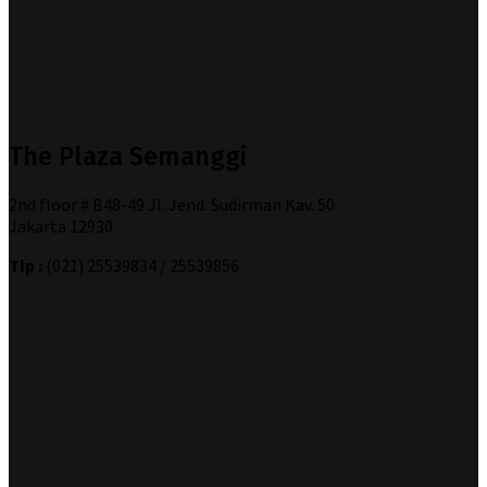
The Plaza Semanggi
2nd floor # B48-49 Jl. Jend. Sudirman Kav. 50
Jakarta 12930
Tlp :
(021) 25539834 / 25539856