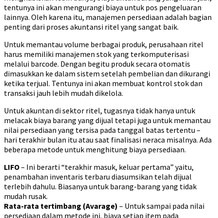
tentunya ini akan mengurangi biaya untuk pos pengeluaran
lainnya. Oleh karena itu, manajemen persediaan adalah bagian
penting dari proses akuntansi ritel yang sangat baik.
Untuk memantau volume berbagai produk, perusahaan ritel
harus memiliki manajemen stok yang terkomputerisasi
melalui barcode. Dengan begitu produk secara otomatis
dimasukkan ke dalam sistem setelah pembelian dan dikurangi
ketika terjual. Tentunya ini akan membuat kontrol stok dan
transaksi jauh lebih mudah dikelola.
Untuk akuntan di sektor ritel, tugasnya tidak hanya untuk
melacak biaya barang yang dijual tetapi juga untuk memantau
nilai persediaan yang tersisa pada tanggal batas tertentu –
hari terakhir bulan itu atau saat finalisasi neraca misalnya. Ada
beberapa metode untuk menghitung biaya persediaan.
LIFO
– Ini berarti “terakhir masuk, keluar pertama” yaitu,
penambahan inventaris terbaru diasumsikan telah dijual
terlebih dahulu. Biasanya untuk barang-barang yang tidak
mudah rusak.
Rata-rata tertimbang (Avarage)
– Untuk sampai pada nilai
persediaan dalam metode ini, biaya setiap item pada