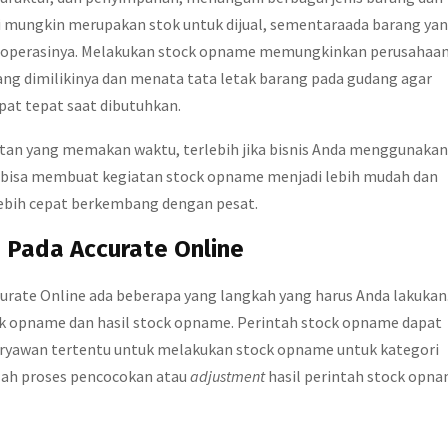
ni mungkin merupakan stok untuk dijual, sementaraada barang ya
m operasinya. Melakukan stock opname memungkinkan perusahaa
ng dimilikinya dan menata tata letak barang pada gudang agar
at tepat saat dibutuhkan.
an yang memakan waktu, terlebih jika bisnis Anda menggunakan
bisa membuat kegiatan stock opname menjadi lebih mudah dan
 lebih cepat berkembang dengan pesat.
Pada Accurate Online
rate Online ada beberapa yang langkah yang harus Anda lakukan
tock opname dan hasil stock opname. Perintah stock opname dapat
karyawan tertentu untuk melakukan stock opname untuk kategori
lah proses pencocokan atau
adjustment
hasil perintah stock opn