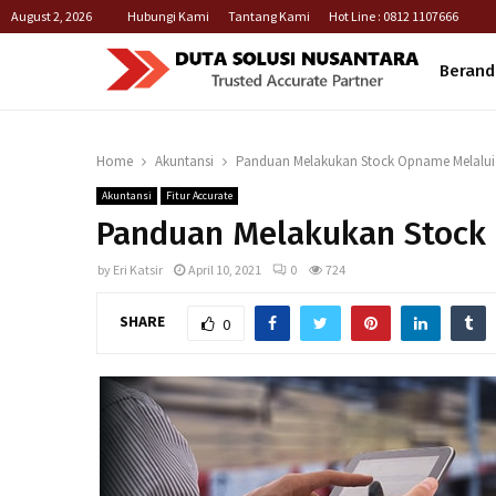
August 2, 2026
Hubungi Kami
Tantang Kami
Hot Line : 0812 1107666
Berand
Home
Akuntansi
Panduan Melakukan Stock Opname Melalui 
Akuntansi
Fitur Accurate
Panduan Melakukan Stock 
by
Eri Katsir
April 10, 2021
0
724
SHARE
0