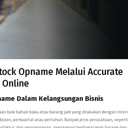
ock Opname Melalui Accurate
Online
pname Dalam Kelangsungan Bisnis
n baik bahan baku atau barang jadi yang dilakukan dengan inter
 bulan, perkuartal atau pertahun. Banyak jenis perusahaan, sepert
manufaktur, dan penyimpanan, menangani berbagai jenis barang dan