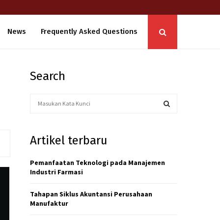
News
Frequently Asked Questions
Search
S
e
a
S
r
Artikel terbaru
c
E
h
f
Pemanfaatan Teknologi pada Manajemen
A
o
Industri Farmasi
r
R
:
Tahapan Siklus Akuntansi Perusahaan
C
Manufaktur