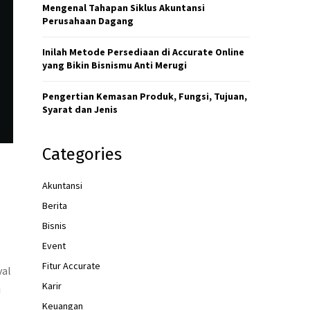
H
Mengenal Tahapan Siklus Akuntansi
Perusahaan Dagang
Inilah Metode Persediaan di Accurate Online
yang Bikin Bisnismu Anti Merugi
Pengertian Kemasan Produk, Fungsi, Tujuan,
Syarat dan Jenis
Categories
Akuntansi
Berita
Bisnis
Event
Fitur Accurate
val
Karir
i
Keuangan