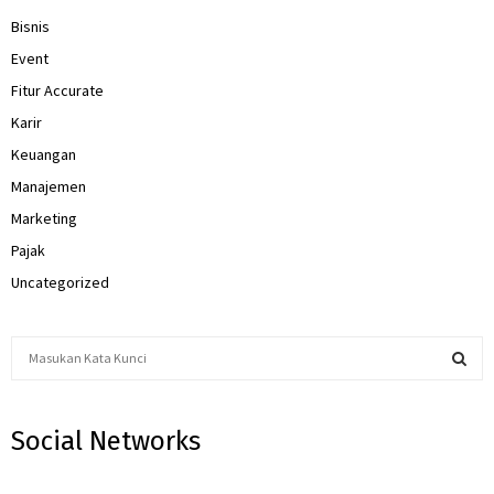
Bisnis
Event
Fitur Accurate
Karir
Keuangan
Manajemen
Marketing
Pajak
Uncategorized
S
e
a
S
r
Social Networks
c
E
h
f
A