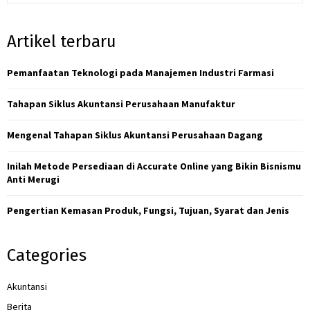
a
S
r
Artikel terbaru
c
E
h
f
Pemanfaatan Teknologi pada Manajemen Industri Farmasi
A
o
r
R
Tahapan Siklus Akuntansi Perusahaan Manufaktur
:
C
Mengenal Tahapan Siklus Akuntansi Perusahaan Dagang
H
Inilah Metode Persediaan di Accurate Online yang Bikin Bisnismu
Anti Merugi
Pengertian Kemasan Produk, Fungsi, Tujuan, Syarat dan Jenis
Categories
Akuntansi
Berita