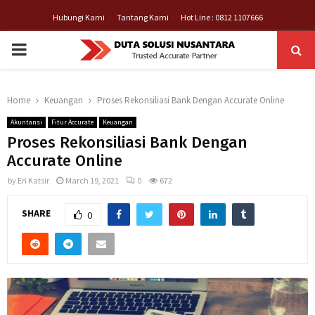
Hubungi Kami
Tantang Kami
Hot Line : 0812 1107666
PRIMARY
MENU
Home
Keuangan
Proses Rekonsiliasi Bank Dengan Accurate Online
Akuntansi
Fitur Accurate
Keuangan
Proses Rekonsiliasi Bank Dengan
Accurate Online
by
Eri Katsir
March 19, 2021
0
672
SHARE
0