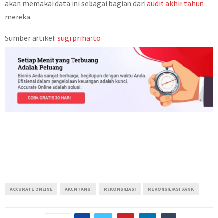
akan memakai data ini sebagai bagian dari
audit akhir tahun
mereka.
Sumber artikel:
sugi priharto
Rekomendasi
Liquid saltnic terbaik
2023
ACCURATE ONLINE
AKUNTANSI
REKONSILIASI
REKONSILIASI BANK