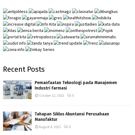
o
r
R
:
C
H
Recent Posts
Pemanfaatan Teknologi pada Manajemen
Industri Farmasi
October 12, 2022
0
Tahapan Siklus Akuntansi Perusahaan
Manufaktur
August 4, 2022
0