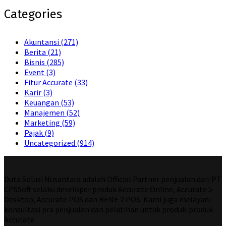
Categories
Akuntansi
(271)
Berita
(21)
Bisnis
(285)
Event
(3)
Fitur Accurate
(33)
Karir
(3)
Keuangan
(53)
Manajemen
(52)
Marketing
(59)
Pajak
(9)
Uncategorized
(914)
Duta Solusi Nusantara adalah Official Partner penjualan dari PT
CPSSoft selaku developer produk Accurate Online, Accurate 5
Desktop, Accurate POS dan RENE 2 POS. Kami juga melayani
konsultasi pra penjualan dan pelatihan untuk produk-produk
Accurate.