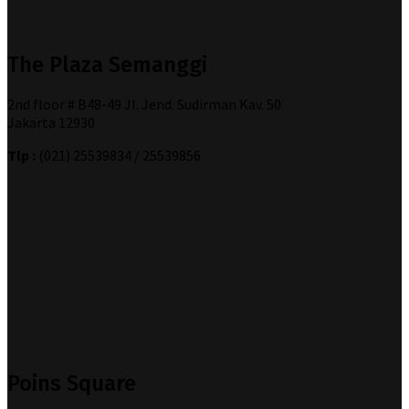
The Plaza Semanggi
2nd floor # B48-49 Jl. Jend. Sudirman Kav. 50
Jakarta 12930
Tlp :
(021) 25539834 / 25539856
Poins Square