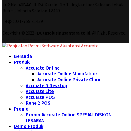
Lt 2 No. 40B&C Jl. RA Kartini No.1 Lingkar Luar Selatan Lebak
Bulus, Jakarta Selatan 12440
Telp :
021-759 21439
Copyright © 2022 -
Dutasolusinusantara.co.id
. All Right Reserved.
Designed and Developed by
Increase Digital
Beranda
Produk
Accurate Online
Accurate Online Manufaktur
Accurate Online Private Cloud
Accurate 5 Desktop
Accurate Lite
Accurate POS
Rene 2 POS
Promo
Promo Accurate Online SPESIAL DISKON
LEBARAN
Demo Produk