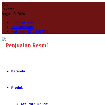
30
C
Jakarta
August 3, 2026
Hubungi Kami
Tantang Kami
Hot Line : 0812 1107666
Beranda
Produk
Accurate Online