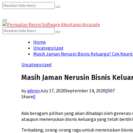
Search
Search
Primary
for:
Menu
Search
Search
for:
Home
Uncategorized
Masih Jaman Nerusin Bisnis Keluarga? Cek Keuntu
Uncategorized
Masih Jaman Nerusin Bisnis Keluar
by
admin
July 17, 2020
September 14, 2020
0
507
Share
0
Ada beragam pilihan yang akan dihadapi oleh generasi m
ataupun meneruskan bisnis keluarga yang telah berdiri 
Terkadang, orang-orang ragu untuk meneruskan bisnis 