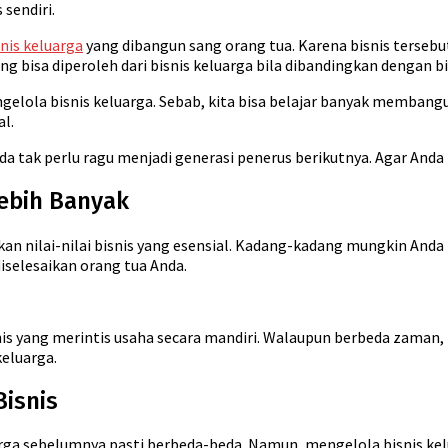
sendiri.
snis keluarga
yang dibangun sang orang tua. Karena bisnis tersebu
isa diperoleh dari bisnis keluarga bila dibandingkan dengan bisni
elola bisnis keluarga. Sebab, kita bisa belajar banyak membangun 
l.
da tak perlu ragu menjadi generasi penerus berikutnya. Agar And
ebih Banyak
kan nilai-nilai bisnis yang esensial. Kadang-kadang mungkin And
iselesaikan orang tua Anda.
nis yang merintis usaha secara mandiri. Walaupun berbeda zaman, 
keluarga.
isnis
arga sebelumnya pasti berbeda-beda. Namun, mengelola bisnis ke