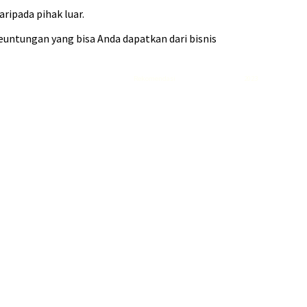
ripada pihak luar.
untungan yang bisa Anda dapatkan dari bisnis
Rekomendasi
Liquid saltnic terbaik
2023