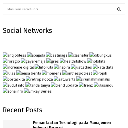
S
e
a
S
r
Social Networks
c
E
h
f
A
o
r
R
:
C
H
Recent Posts
Pemanfaatan Teknologi pada Manajemen
Industri Farmasi