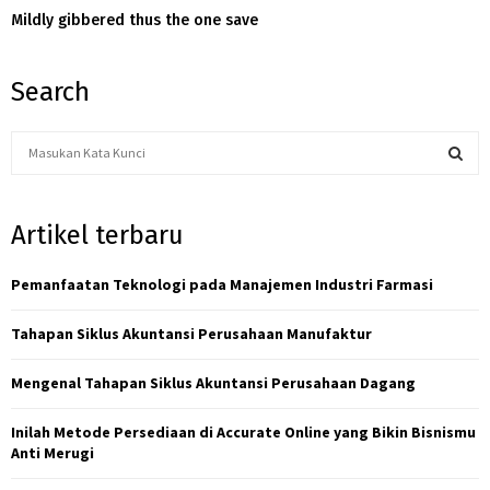
Mildly gibbered thus the one save
Search
S
e
a
S
r
Artikel terbaru
c
E
h
f
Pemanfaatan Teknologi pada Manajemen Industri Farmasi
A
o
r
R
Tahapan Siklus Akuntansi Perusahaan Manufaktur
:
C
Mengenal Tahapan Siklus Akuntansi Perusahaan Dagang
H
Inilah Metode Persediaan di Accurate Online yang Bikin Bisnismu
Anti Merugi