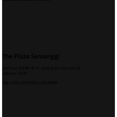
The Plaza Semanggi
2nd floor # B48-49 Jl. Jend. Sudirman Kav. 50
Jakarta 12930
Tlp :
(021) 25539834 / 25539856