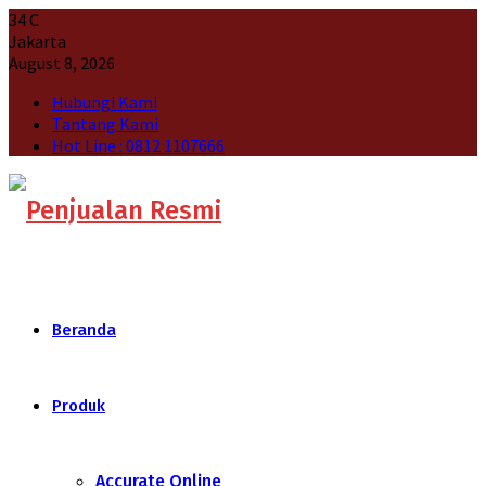
34
C
Jakarta
August 8, 2026
Hubungi Kami
Tantang Kami
Hot Line : 0812 1107666
Beranda
Produk
Accurate Online