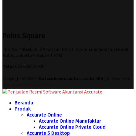
Poins Square
Lt 2 No. 40B&C Jl. RA Kartini No.1 Lingkar Luar Selatan Lebak
Bulus, Jakarta Selatan 12440
Telp :
021-759 21439
Copyright © 2022 -
Dutasolusinusantara.co.id
. All Right Reserved.
Designed and Developed by
Increase Digital
Beranda
Produk
Accurate Online
Accurate Online Manufaktur
Accurate Online Private Cloud
Accurate 5 Desktop