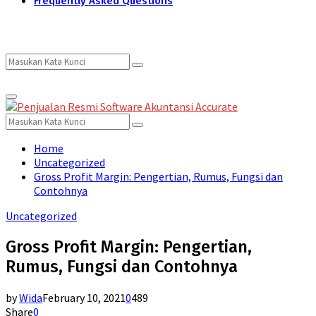
Frequently Asked Questions
Search
Search
Primary
for:
Menu
Search
Search
for:
Home
Uncategorized
Gross Profit Margin: Pengertian, Rumus, Fungsi dan
Contohnya
Uncategorized
Gross Profit Margin: Pengertian,
Rumus, Fungsi dan Contohnya
by
Wida
February 10, 2021
0
489
Share
0