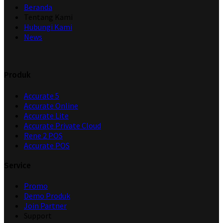
Beranda
Tentang Kami
Hubungi Kami
News
Produk
Accurate 5
Accurate Online
Accurate Lite
Accurate Private Cloud
Rene 2 POS
Accurate POS
Service
Promo
Demo Produk
Join Partner
Support