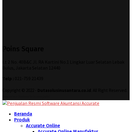
Poins Square
Lt 2 No. 40B&C Jl. RA Kartini No.1 Lingkar Luar Selatan Lebak
Bulus, Jakarta Selatan 12440
Telp :
021-759 21439
Copyright © 2022 -
Dutasolusinusantara.co.id
. All Right Reserved.
Designed and Developed by
Increase Digital
Beranda
Produk
Accurate Online
Accurate Online Manufaktur