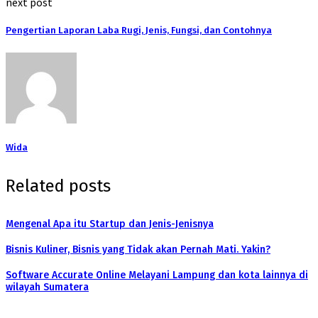
next post
Pengertian Laporan Laba Rugi, Jenis, Fungsi, dan Contohnya
Wida
Related posts
Mengenal Apa itu Startup dan Jenis-Jenisnya
Bisnis Kuliner, Bisnis yang Tidak akan Pernah Mati. Yakin?
Software Accurate Online Melayani Lampung dan kota lainnya di
wilayah Sumatera