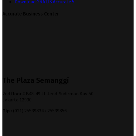
Download GRATIS Accurate 5
Accurate Business Center
The Plaza Semanggi
2nd floor # B48-49 Jl. Jend. Sudirman Kav. 50
Jakarta 12930
Tlp :
(021) 25539834 / 25539856