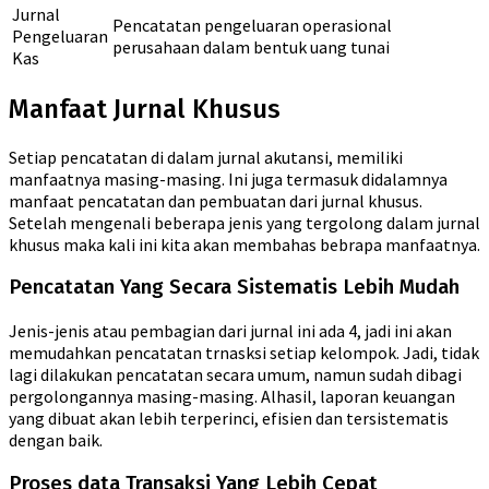
Jurnal
Pencatatan pengeluaran operasional
Pengeluaran
perusahaan dalam bentuk uang tunai
Kas
Manfaat Jurnal Khusus
Setiap pencatatan di dalam jurnal akutansi, memiliki
manfaatnya masing-masing. Ini juga termasuk didalamnya
manfaat pencatatan dan pembuatan dari jurnal khusus.
Setelah mengenali beberapa jenis yang tergolong dalam jurnal
khusus maka kali ini kita akan membahas bebrapa manfaatnya.
Pencatatan Yang Secara Sistematis Lebih Mudah
Jenis-jenis atau pembagian dari jurnal ini ada 4, jadi ini akan
memudahkan pencatatan trnasksi setiap kelompok. Jadi, tidak
lagi dilakukan pencatatan secara umum, namun sudah dibagi
pergolongannya masing-masing. Alhasil, laporan keuangan
yang dibuat akan lebih terperinci, efisien dan tersistematis
dengan baik.
Proses data Transaksi Yang Lebih Cepat