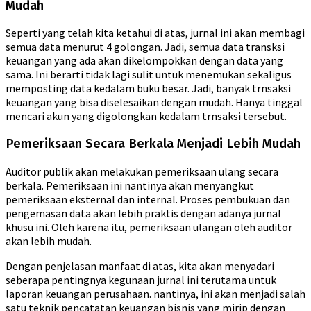
Mudah
Seperti yang telah kita ketahui di atas, jurnal ini akan membagi
semua data menurut 4 golongan. Jadi, semua data transksi
keuangan yang ada akan dikelompokkan dengan data yang
sama. Ini berarti tidak lagi sulit untuk menemukan sekaligus
memposting data kedalam buku besar. Jadi, banyak trnsaksi
keuangan yang bisa diselesaikan dengan mudah. Hanya tinggal
mencari akun yang digolongkan kedalam trnsaksi tersebut.
Pemeriksaan Secara Berkala Menjadi Lebih Mudah
Auditor publik akan melakukan pemeriksaan ulang secara
berkala. Pemeriksaan ini nantinya akan menyangkut
pemeriksaan eksternal dan internal. Proses pembukuan dan
pengemasan data akan lebih praktis dengan adanya jurnal
khusu ini. Oleh karena itu, pemeriksaan ulangan oleh auditor
akan lebih mudah.
Dengan penjelasan manfaat di atas, kita akan menyadari
seberapa pentingnya kegunaan jurnal ini terutama untuk
laporan keuangan perusahaan. nantinya, ini akan menjadi salah
satu teknik pencatatan keuangan bisnis yang mirip dengan