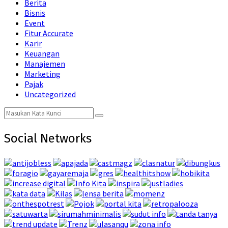
Berita
Bisnis
Event
Fitur Accurate
Karir
Keuangan
Manajemen
Marketing
Pajak
Uncategorized
Search
Search
for:
Social Networks