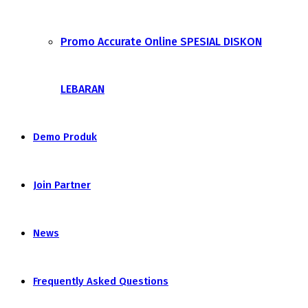
Promo Accurate Online SPESIAL DISKON
LEBARAN
Demo Produk
Join Partner
News
Frequently Asked Questions