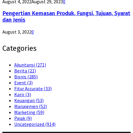
August 4, 2022
August 29, 2023
0
Pengertian Kemasan Produk, Fungsi, Tujuan, Syarat
dan Jenis
August 3, 2022
0
Categories
Akuntansi
(271)
Berita
(21)
Bisnis
(285)
Event
(3)
Fitur Accurate
(33)
Karir
(3)
Keuangan
(53)
Manajemen
(52)
Marketing
(59)
Pajak
(9)
Uncategorized
(914)