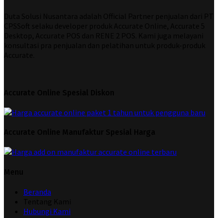
Duta Solusi Nusantara adalah Official Partner penjualan dari PT
CPSSoft selaku developer produk Accurate Online, Accurate 5
Desktop, Accurate POS dan RENE 2 POS. Kami juga melayani
konsultasi pra penjualan dan pelatihan untuk produk-produk
Accurate.
Accurate Online Spesial Diskon
Accurate Online Manufaktur Spesial Harga
Menu
Beranda
Tentang Kami
Hubungi Kami