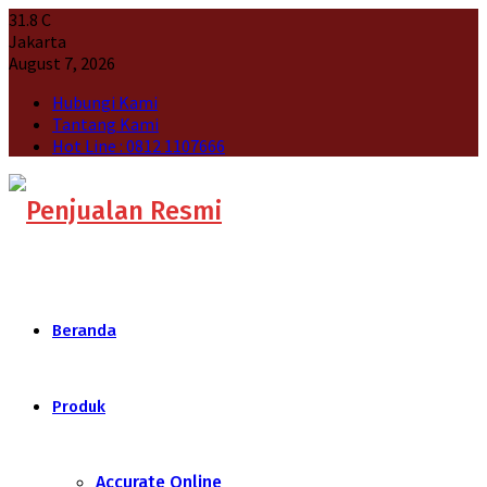
31.8
C
Jakarta
August 7, 2026
Hubungi Kami
Tantang Kami
Hot Line : 0812 1107666
Beranda
Produk
Accurate Online