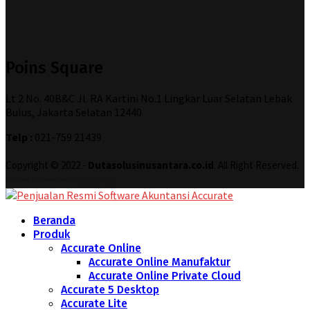
Poins Square
Lt 2 No. 40B&C Jl. RA Kartini No.1 Lingkar Luar Selatan Lebak
Bulus, Jakarta Selatan 12440
Telp :
021-759 21439
Copyright © 2022 -
Dutasolusinusantara.co.id
. All Right Reserved.
Designed and Developed by
Increase Digital
Beranda
Produk
Accurate Online
Accurate Online Manufaktur
Accurate Online Private Cloud
Accurate 5 Desktop
Accurate Lite