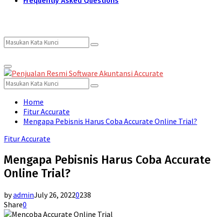
Frequently Asked Questions
Search
Search
Primary
for:
Menu
Search
Search
for:
Home
Fitur Accurate
Mengapa Pebisnis Harus Coba Accurate Online Trial?
Fitur Accurate
Mengapa Pebisnis Harus Coba Accurate
Online Trial?
by
admin
July 26, 2022
0
238
Share
0