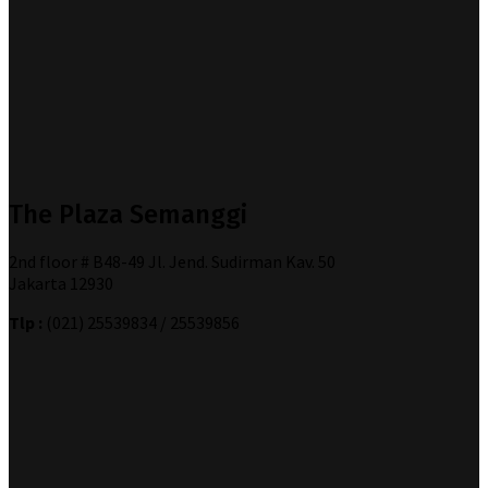
The Plaza Semanggi
2nd floor # B48-49 Jl. Jend. Sudirman Kav. 50
Jakarta 12930
Tlp :
(021) 25539834 / 25539856