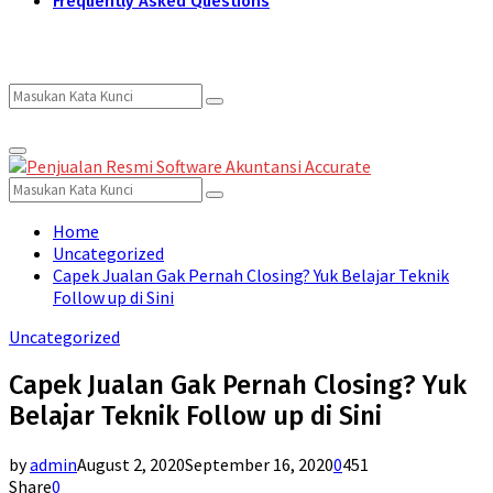
Frequently Asked Questions
Search
Search
Primary
for:
Menu
Search
Search
for:
Home
Uncategorized
Capek Jualan Gak Pernah Closing? Yuk Belajar Teknik
Follow up di Sini
Uncategorized
Capek Jualan Gak Pernah Closing? Yuk
Belajar Teknik Follow up di Sini
by
admin
August 2, 2020
September 16, 2020
0
451
Share
0