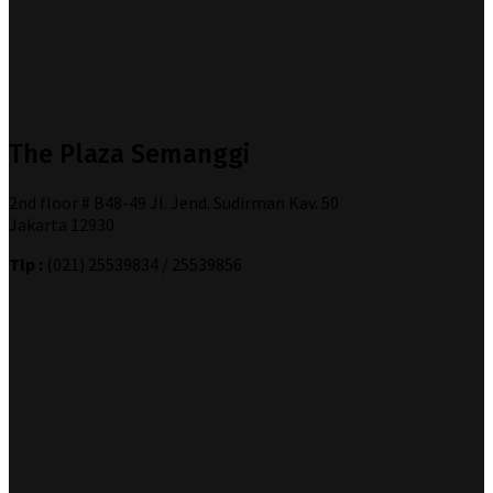
The Plaza Semanggi
2nd floor # B48-49 Jl. Jend. Sudirman Kav. 50
Jakarta 12930
Tlp :
(021) 25539834 / 25539856