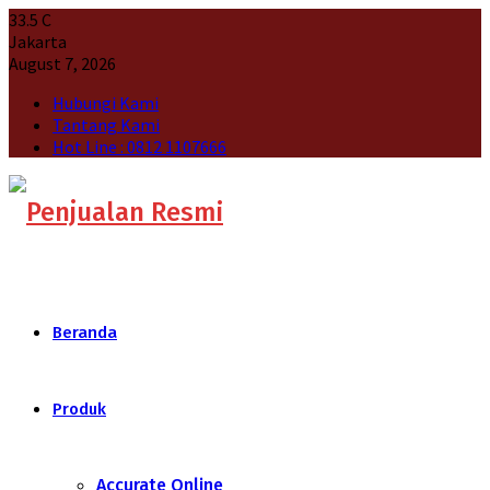
33.5
C
Jakarta
August 7, 2026
Hubungi Kami
Tantang Kami
Hot Line : 0812 1107666
Beranda
Produk
Accurate Online