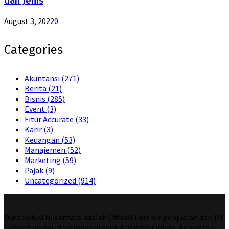
dan Jenis
August 3, 2022
0
Categories
Akuntansi
(271)
Berita
(21)
Bisnis
(285)
Event
(3)
Fitur Accurate
(33)
Karir
(3)
Keuangan
(53)
Manajemen
(52)
Marketing
(59)
Pajak
(9)
Uncategorized
(914)
Duta Solusi Nusantara adalah Official Partner penjualan dari PT
CPSSoft selaku developer produk Accurate Online, Accurate 5