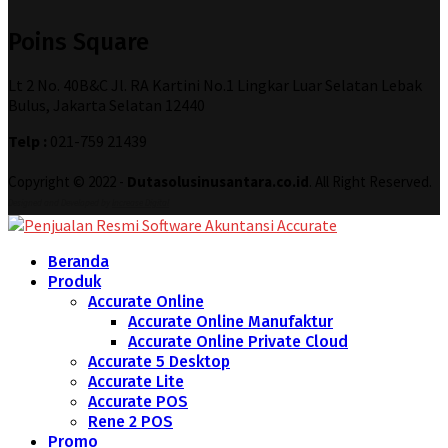
Poins Square
Lt 2 No. 40B&C Jl. RA Kartini No.1 Lingkar Luar Selatan Lebak
Bulus, Jakarta Selatan 12440
Telp :
021-759 21439
Copyright © 2022 -
Dutasolusinusantara.co.id
. All Right Reserved.
Designed and Developed by
Increase Digital
Beranda
Produk
Accurate Online
Accurate Online Manufaktur
Accurate Online Private Cloud
Accurate 5 Desktop
Accurate Lite
Accurate POS
Rene 2 POS
Promo