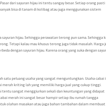
sar dari sayuran hijau ini tentu sangay besar. Setiap orang pasti
 banyak bisa di tanam di kolibag atau juga menggunakan sistem
 sayuran hijau. Sehingga perawatan terong pun sama. Sehingga k
ong. Tetapi kalau mau khusus terong juga tidak masalah. Harga j
rbeda dengan sayuran hijau. Karena orang yang suka dengan sayu
lah satu peluang usaha yang sangat menguntungkan. Usaha cabai i
rah kriting lah yang memiliki harga jual yang cukup tinggi.
Ini tentu sangat menggiurkan sekali dan keuntungan yang didapat
abai merah ini sangat besar hampir setiap ibu rumah tangga
k untuk olahan masakan atau juga bahan tambahan dalam membuat