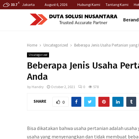
C
Jakarta
August 6, 2026
Hubungi Kami
Tantang Kami
Hot
33.7
Berand
Home
Uncategorized
Beberapa Jenis Usaha Pertanian yang B
Uncategorized
Beberapa Jenis Usaha Pert
Anda
by
Handry
October 2, 2021
0
578
SHARE
0
Bisa dikatakan bahwa usaha pertanian adalah usaha ya
usaha yang menyenangkan dan tidak membuat beban pi