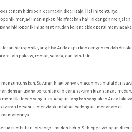
oses tanam hidroponik semakin dicari saja. Hal ini tentunya
oponik menjadi meningkat. Manfaatkan hal ini dengan menjalani
usaha hidroponik ini sangat mudah karena tidak perlu menyiapak
alatan hidroponik yang bisa Anda dapatkan dengan mudah di tok
ra lain pakcoy, tomat, selada, dan lain-lain.
n menguntungkan. Sayuran hijau banyak macamnya mulai dari sawi
lahan dengan usaha pertanian di bidang sayuran juga sangat mudah.
s memiliki lahan yang luas. Adapun langkah yang akan Anda lakuk
 sayuran tersebut, menyiapkan lahan bedengan, menanam di
lu memanennya.
 Kedua tumbuhan ini sangat mudah hidup. Sehingga walapun di mu