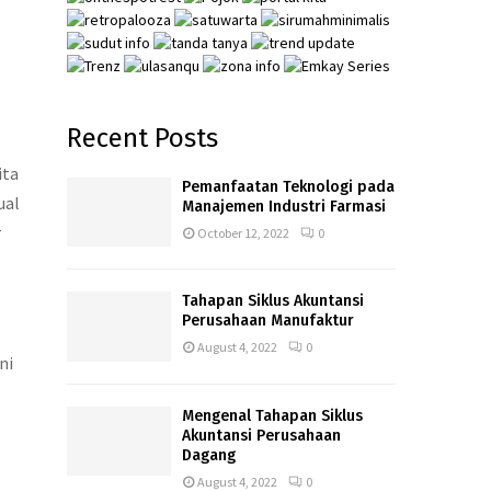
Recent Posts
ita
Pemanfaatan Teknologi pada
ual
Manajemen Industri Farmasi
r
October 12, 2022
0
Tahapan Siklus Akuntansi
Perusahaan Manufaktur
August 4, 2022
0
ni
Mengenal Tahapan Siklus
Akuntansi Perusahaan
Dagang
August 4, 2022
0