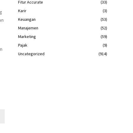
Fitur Accurate
(33)
Karir
(3)
g
Keuangan
(53)
an
Manajemen
(52)
Marketing
(59)
Pajak
(9)
an
Uncategorized
(914)
2023