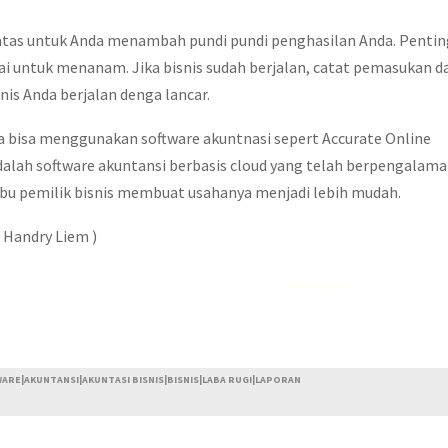
diatas untuk Anda menambah pundi pundi penghasilan Anda. Pentin
i untuk menanam. Jika bisnis sudah berjalan, catat pemasukan d
is Anda berjalan denga lancar.
 bisa menggunakan software akuntnasi sepert Accurate Online
dalah software akuntansi berbasis cloud yang telah berpengalam
ribu pemilik bisnis membuat usahanya menjadi lebih mudah.
 Handry Liem )
Rekomendasi
Liquid saltnic terbaik
RE|AKUNTANSI|AKUNTASI BISNIS|BISNIS|LABA RUGI|LAPORAN