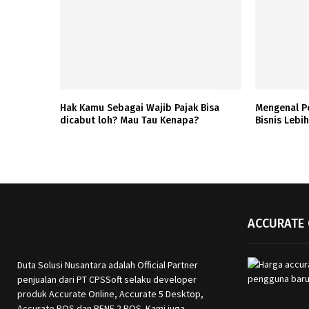
Hak Kamu Sebagai Wajib Pajak Bisa
Mengenal P
dicabut loh? Mau Tau Kenapa?
Bisnis Lebih
ACCURATE 
Duta Solusi Nusantara adalah Official Partner
penjualan dari PT CPSSoft selaku developer
produk Accurate Online, Accurate 5 Desktop,
Accurate POS dan RENE 2 POS. Kami juga