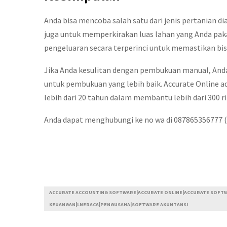
Anda bisa mencoba salah satu dari jenis pertanian 
juga untuk memperkirakan luas lahan yang Anda paka
pengeluaran secara terperinci untuk memastikan bisn
Jika Anda kesulitan dengan pembukuan manual, Anda
untuk pembukuan yang lebih baik. Accurate Online a
lebih dari 20 tahun dalam membantu lebih dari 300 
Anda dapat menghubungi ke no wa di 087865356777 (
ACCURATE ACCOUNTING SOFTWARE|ACCURATE ONLINE|ACCURATE SOFTWA
KEUANGAN|LNERACA|PENGUSAHA|SOFTWARE AKUNTANSI