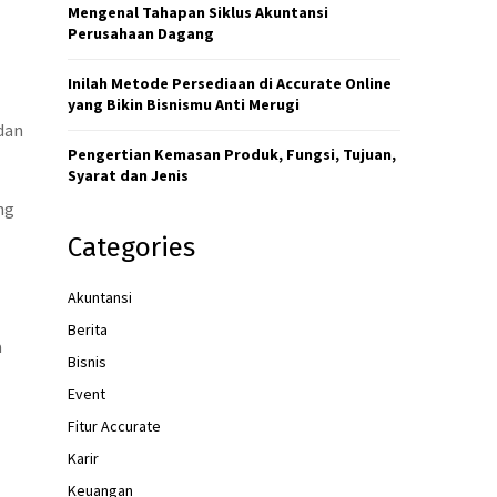
H
Mengenal Tahapan Siklus Akuntansi
Perusahaan Dagang
Inilah Metode Persediaan di Accurate Online
yang Bikin Bisnismu Anti Merugi
dan
Pengertian Kemasan Produk, Fungsi, Tujuan,
Syarat dan Jenis
ng
Categories
Akuntansi
Berita
a
Bisnis
Event
Fitur Accurate
Karir
Keuangan