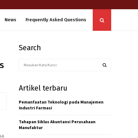
News
Frequently Asked Questions
Search
S
s
e
a
S
r
Artikel terbaru
c
E
h
f
Pemanfaatan Teknologi pada Manajemen
A
o
Industri Farmasi
r
R
:
Tahapan Siklus Akuntansi Perusahaan
C
Manufaktur
sa