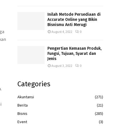
Inilah Metode Persediaan di
Accurate Online yang Bikin
Bisnismu Anti Merugi
uga
August 4, 2022
0
kan
Pengertian Kemasan Produk,
Fungsi, Tujuan, Syarat dan
Jenis
August 3, 2022
0
Categories
.
Akuntansi
(271)
i
Berita
(21)
Bisnis
(285)
Event
(3)