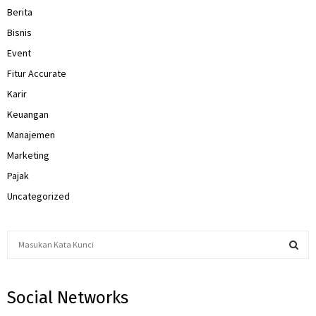
Berita
Bisnis
Event
Fitur Accurate
Karir
Keuangan
Manajemen
Marketing
Pajak
Uncategorized
S
e
a
S
r
Social Networks
c
E
h