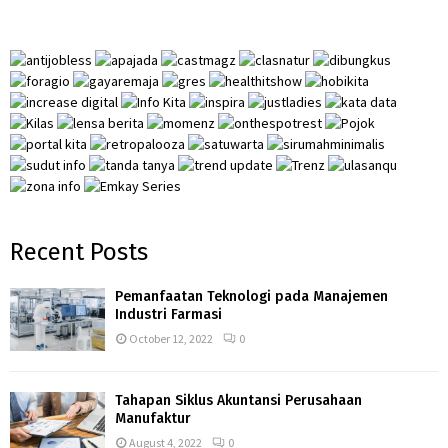
f
A
o
r
R
:
C
H
Recent Posts
Pemanfaatan Teknologi pada Manajemen
Industri Farmasi
October 12, 2022
0
Tahapan Siklus Akuntansi Perusahaan
Manufaktur
August 4, 2022
0