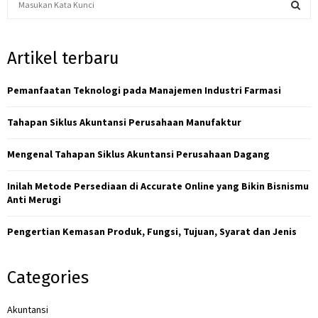
e
a
S
r
Artikel terbaru
c
E
h
f
Pemanfaatan Teknologi pada Manajemen Industri Farmasi
A
o
r
R
Tahapan Siklus Akuntansi Perusahaan Manufaktur
:
C
Mengenal Tahapan Siklus Akuntansi Perusahaan Dagang
H
Inilah Metode Persediaan di Accurate Online yang Bikin Bisnismu
Anti Merugi
Pengertian Kemasan Produk, Fungsi, Tujuan, Syarat dan Jenis
Categories
Akuntansi