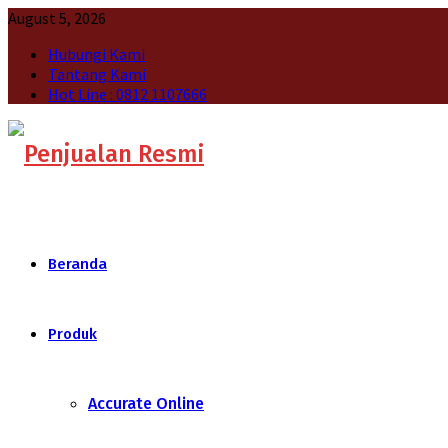
August 5, 2026
Hubungi Kami
Tantang Kami
Hot Line : 0812 1107666
Beranda
Produk
Accurate Online