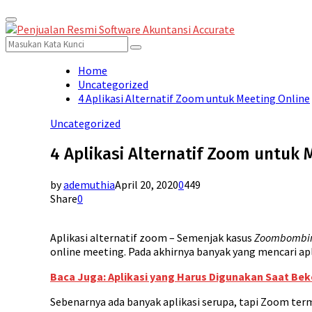
Primary
for:
Menu
Search
Search
for:
Home
Uncategorized
4 Aplikasi Alternatif Zoom untuk Meeting Online
Uncategorized
4 Aplikasi Alternatif Zoom untuk 
by
ademuthia
April 20, 2020
0
449
Share
0
Aplikasi alternatif zoom – Semenjak kasus
Zoombombi
online meeting. Pada akhirnya banyak yang mencari apl
Baca Juga: Aplikasi yang Harus Digunakan Saat Bek
Sebenarnya ada banyak aplikasi serupa, tapi Zoom term