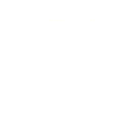
Rekomendasi
Liquid saltnic terbaik
2023