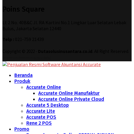
Poins Square
Lt 2 No. 40B&C Jl. RA Kartini No.1 Lingkar Luar Selatan Lebak
Bulus, Jakarta Selatan 12440
Telp :
021-759 21439
Copyright © 2022 -
Dutasolusinusantara.co.id
. All Right Reserved.
Designed and Developed by
Increase Digital
Beranda
Produk
Accurate Online
Accurate Online Manufaktur
Accurate Online Private Cloud
Accurate 5 Desktop
Accurate Lite
Accurate POS
Rene 2 POS
Promo