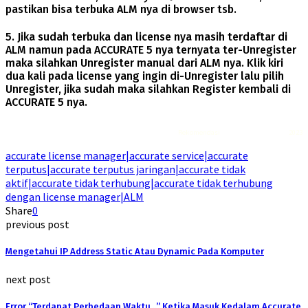
pastikan bisa terbuka ALM nya di browser tsb.
5. Jika sudah terbuka dan license nya masih terdaftar di
ALM namun pada ACCURATE 5 nya ternyata ter-Unregister
maka silahkan Unregister manual dari ALM nya. Klik kiri
dua kali pada license yang ingin di-Unregister lalu pilih
Unregister, jika sudah maka silahkan Register kembali di
ACCURATE 5 nya.
Rekomendasi
Liquid saltnic terbaik
2023
accurate license manager|accurate service|accurate
terputus|accurate terputus jaringan|accurate tidak
aktif|accurate tidak terhubung|accurate tidak terhubung
dengan license manager|ALM
Share
0
previous post
Mengetahui IP Address Static Atau Dynamic Pada Komputer
next post
Error “Terdapat Perbedaan Waktu ..” Ketika Masuk Kedalam Accurate