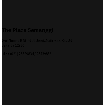
The Plaza Semanggi
2nd floor # B48-49 Jl. Jend. Sudirman Kav. 50
Jakarta 12930
Tlp :
(021) 25539834 / 25539856