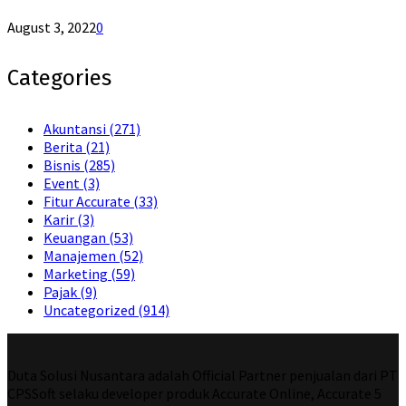
August 3, 2022
0
Categories
Akuntansi
(271)
Berita
(21)
Bisnis
(285)
Event
(3)
Fitur Accurate
(33)
Karir
(3)
Keuangan
(53)
Manajemen
(52)
Marketing
(59)
Pajak
(9)
Uncategorized
(914)
Duta Solusi Nusantara adalah Official Partner penjualan dari PT
CPSSoft selaku developer produk Accurate Online, Accurate 5