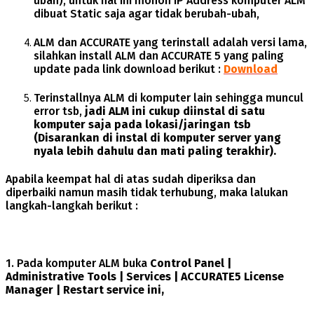
ubah), untuk hal ini mohon IP Address komputer ALM
dibuat Static saja agar tidak berubah-ubah,
ALM dan ACCURATE yang terinstall adalah versi lama,
silahkan install ALM dan ACCURATE 5 yang paling
update pada link download berikut :
Download
Terinstallnya ALM di komputer lain sehingga muncul
error tsb,
jadi ALM ini cukup diinstal di satu
komputer saja pada lokasi/jaringan tsb
(Disarankan di instal di komputer server yang
nyala lebih dahulu dan mati paling terakhir).
Apabila keempat hal di atas sudah diperiksa dan
diperbaiki namun masih tidak terhubung, maka lalukan
langkah-langkah berikut :
1. Pada komputer ALM buka
Control Panel |
Administrative Tools | Services | ACCURATE5 License
Manager | Restart service ini,