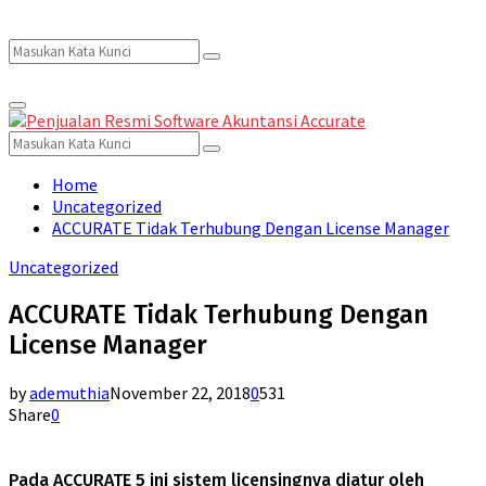
Search
Search
Primary
for:
Menu
Search
Search
for:
Home
Uncategorized
ACCURATE Tidak Terhubung Dengan License Manager
Uncategorized
ACCURATE Tidak Terhubung Dengan
License Manager
by
ademuthia
November 22, 2018
0
531
Share
0
Pada ACCURATE 5 ini sistem licensingnya diatur oleh