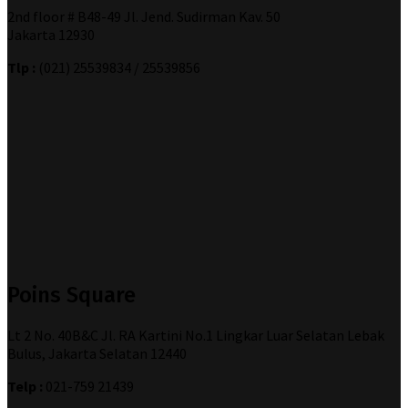
2nd floor # B48-49 Jl. Jend. Sudirman Kav. 50
Jakarta 12930
Tlp :
(021) 25539834 / 25539856
Poins Square
Lt 2 No. 40B&C Jl. RA Kartini No.1 Lingkar Luar Selatan Lebak
Bulus, Jakarta Selatan 12440
Telp :
021-759 21439