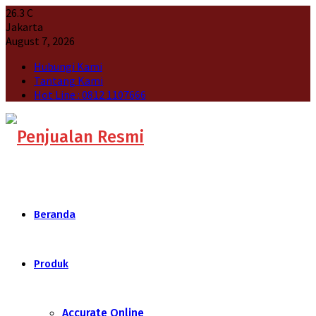
26.3
C
Jakarta
August 7, 2026
Hubungi Kami
Tantang Kami
Hot Line : 0812 1107666
Beranda
Produk
Accurate Online