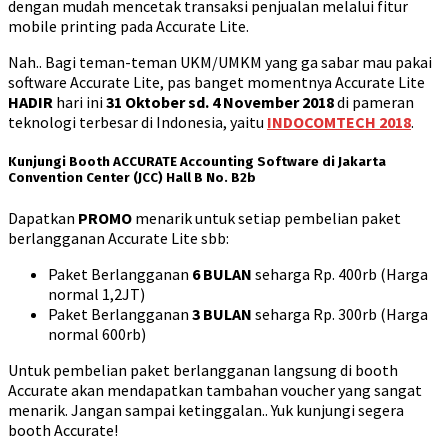
dengan mudah mencetak transaksi penjualan melalui fitur
mobile printing pada Accurate Lite.
Nah.. Bagi teman-teman UKM/UMKM yang ga sabar mau pakai
software Accurate Lite, pas banget momentnya Accurate Lite
HADIR
hari ini
31 Oktober sd. 4 November 2018
di pameran
teknologi terbesar di Indonesia, yaitu
INDOCOMTECH 2018
.
Kunjungi Booth ACCURATE Accounting Software di Jakarta
Convention Center (JCC) Hall B No. B2b
Dapatkan
PROMO
menarik untuk setiap pembelian paket
berlangganan Accurate Lite sbb:
Paket Berlangganan
6 BULAN
seharga Rp. 400rb (Harga
normal 1,2JT)
Paket Berlangganan
3 BULAN
seharga Rp. 300rb (Harga
normal 600rb)
Untuk pembelian paket berlangganan langsung di booth
Accurate akan mendapatkan tambahan voucher yang sangat
menarik. Jangan sampai ketinggalan.. Yuk kunjungi segera
booth Accurate!