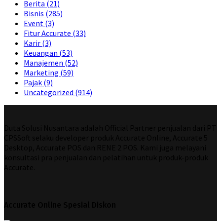
Berita
(21)
Bisnis
(285)
Event
(3)
Fitur Accurate
(33)
Karir
(3)
Keuangan
(53)
Manajemen
(52)
Marketing
(59)
Pajak
(9)
Uncategorized
(914)
Duta Solusi Nusantara adalah Official Partner penjualan dari PT
CPSSoft selaku developer produk Accurate Online, Accurate 5
Desktop, Accurate POS dan RENE 2 POS. Kami juga melayani
konsultasi pra penjualan dan pelatihan untuk produk-produk
Accurate.
Accurate Online Spesial Diskon