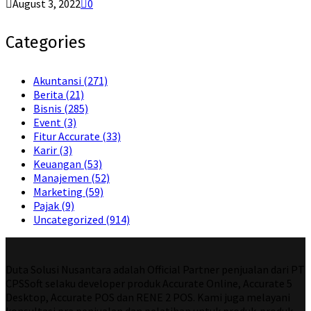
August 3, 2022
0
Categories
Akuntansi
(271)
Berita
(21)
Bisnis
(285)
Event
(3)
Fitur Accurate
(33)
Karir
(3)
Keuangan
(53)
Manajemen
(52)
Marketing
(59)
Pajak
(9)
Uncategorized
(914)
Duta Solusi Nusantara adalah Official Partner penjualan dari PT
CPSSoft selaku developer produk Accurate Online, Accurate 5
Desktop, Accurate POS dan RENE 2 POS. Kami juga melayani