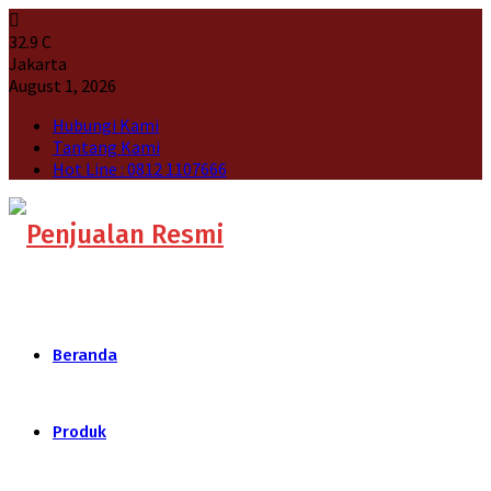
32.9
C
Jakarta
August 1, 2026
Hubungi Kami
Tantang Kami
Hot Line : 0812 1107666
Beranda
Produk