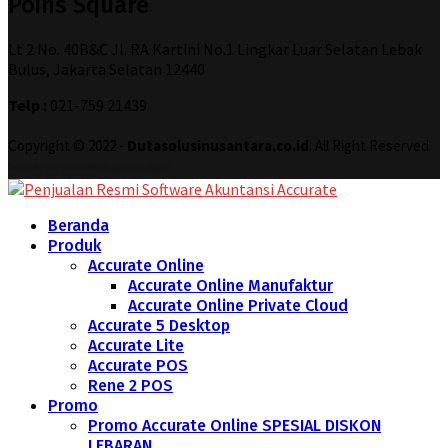
Poins Square
Lt 2 No. 40B&C Jl. RA Kartini No.1 Lingkar Luar Selatan Lebak
Bulus, Jakarta Selatan 12440
Telp :
021-759 21439
Copyright © 2022 -
Dutasolusinusantara.co.id
. All Right Reserved.
Designed and Developed by
Increase Digital
Beranda
Produk
Accurate Online
Accurate Online Manufaktur
Accurate Online Private Cloud
Accurate 5 Desktop
Accurate Lite
Accurate POS
Rene 2 POS
Promo
Promo Accurate Online SPESIAL DISKON
LEBARAN