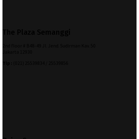
The Plaza Semanggi
2nd floor # B48-49 Jl. Jend. Sudirman Kav. 50
Jakarta 12930
Tlp :
(021) 25539834 / 25539856