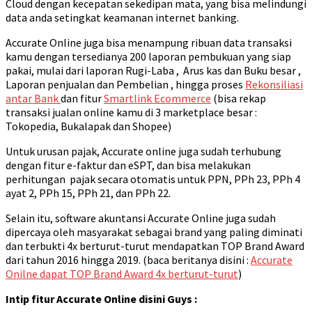
Cloud dengan kecepatan sekedipan mata, yang bisa melindungi
data anda setingkat keamanan internet banking.
Accurate Online juga bisa menampung ribuan data transaksi
kamu dengan tersedianya 200 laporan pembukuan yang siap
pakai, mulai dari laporan Rugi-Laba , Arus kas dan Buku besar ,
Laporan penjualan dan Pembelian , hingga proses
Rekonsiliasi
antar Bank
dan fitur
Smartlink Ecommerce
(bisa rekap
transaksi jualan online kamu di 3 marketplace besar :
Tokopedia, Bukalapak dan Shopee)
Untuk urusan pajak, Accurate online juga sudah terhubung
dengan fitur e-faktur dan eSPT, dan bisa melakukan
perhitungan pajak secara otomatis untuk PPN, PPh 23, PPh 4
ayat 2, PPh 15, PPh 21, dan PPh 22.
Selain itu, software akuntansi Accurate Online juga sudah
dipercaya oleh masyarakat sebagai brand yang paling diminati
dan terbukti 4x berturut-turut mendapatkan TOP Brand Award
dari tahun 2016 hingga 2019. (baca beritanya disini :
Accurate
Onilne dapat TOP Brand Award 4x berturut-turut
)
Intip fitur Accurate Online disini Guys :