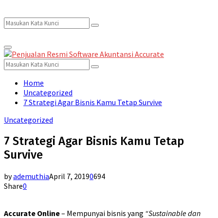
Search
Search
Primary
for:
Menu
Search
Search
for:
Home
Uncategorized
7 Strategi Agar Bisnis Kamu Tetap Survive
Uncategorized
7 Strategi Agar Bisnis Kamu Tetap
Survive
by
ademuthia
April 7, 2019
0
694
Share
0
Accurate Online
– Mempunyai bisnis yang
“Sustainable dan