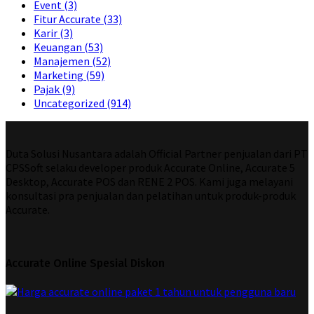
Event
(3)
Fitur Accurate
(33)
Karir
(3)
Keuangan
(53)
Manajemen
(52)
Marketing
(59)
Pajak
(9)
Uncategorized
(914)
Duta Solusi Nusantara adalah Official Partner penjualan dari PT
CPSSoft selaku developer produk Accurate Online, Accurate 5
Desktop, Accurate POS dan RENE 2 POS. Kami juga melayani
konsultasi pra penjualan dan pelatihan untuk produk-produk
Accurate.
Accurate Online Spesial Diskon