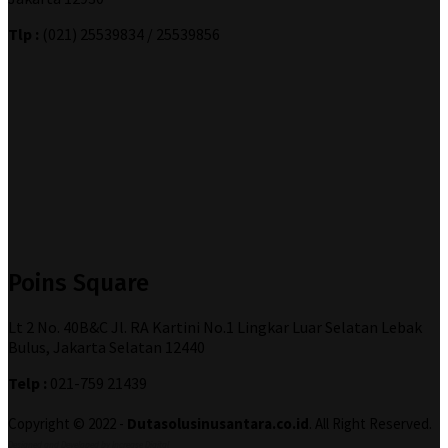
Tlp :
(021) 25539834 / 25539856
Poins Square
Lt 2 No. 40B&C Jl. RA Kartini No.1 Lingkar Luar Selatan Lebak
Bulus, Jakarta Selatan 12440
Telp :
021-759 21439
Copyright © 2022 -
Dutasolusinusantara.co.id
. All Right Reserved.
Designed and Developed by
Increase Digital