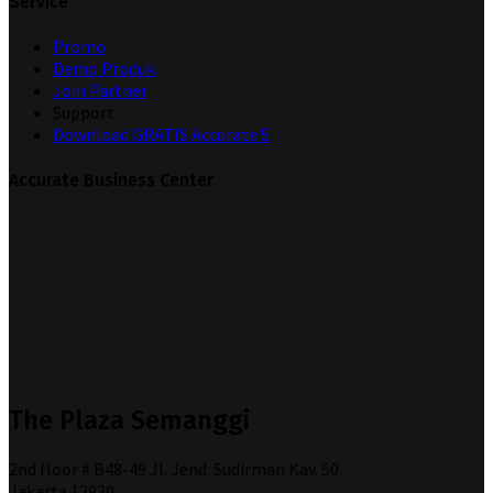
Service
Promo
Demo Produk
Join Partner
Support
Download GRATIS Accurate 5
Accurate Business Center
The Plaza Semanggi
2nd floor # B48-49 Jl. Jend. Sudirman Kav. 50
Jakarta 12930