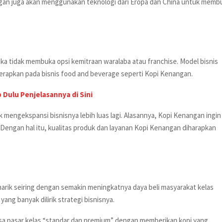
ngan juga akan menggunakan teknologi dari Eropa dan China untuk memb
eka tidak membuka opsi kemitraan waralaba atau franchise. Model bisnis
terapkan pada bisnis food and beverage seperti Kopi Kenangan.
p Dulu Penjelasannya di Sini
 mengekspansi bisnisnya lebih luas lagi. Alasannya, Kopi Kenangan ingin
. Dengan hal itu, kualitas produk dan layanan Kopi Kenangan diharapkan
enarik seiring dengan semakin meningkatnya daya beli masyarakat kelas
ang banyak dilirik strategi bisnisnya.
a pasar kelas “standar dan premium” dengan memberikan kopi yang