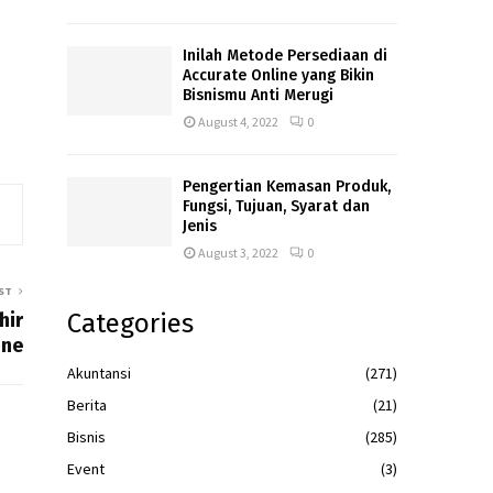
Inilah Metode Persediaan di
Accurate Online yang Bikin
Bisnismu Anti Merugi
August 4, 2022
0
Pengertian Kemasan Produk,
Fungsi, Tujuan, Syarat dan
Jenis
August 3, 2022
0
ST
Categories
hir
ine
Akuntansi
(271)
Berita
(21)
Bisnis
(285)
Event
(3)