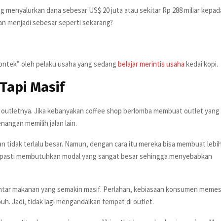
g menyalurkan dana sebesar US$ 20 juta atau sekitar Rp 288 miliar kepad
an menjadi sebesar seperti sekarang?
contek” oleh pelaku usaha yang sedang
belajar merintis usaha
kedai kopi.
Tapi Masif
 outletnya. Jika kebanyakan coffee shop berlomba membuat outlet yang
nangan memilih jalan lain.
 tidak terlalu besar. Namun, dengan cara itu mereka bisa membuat lebi
uas pasti membutuhkan modal yang sangat besar sehingga menyebabkan
 antar makanan yang semakin masif. Perlahan, kebiasaan konsumen meme
uh. Jadi, tidak lagi mengandalkan tempat di outlet.