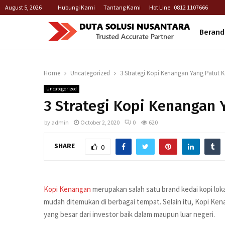
August 5, 2026
Hubungi Kami
Tantang Kami
Hot Line : 0812 1107666
Berand
Home
Uncategorized
3 Strategi Kopi Kenangan Yang Patut 
Uncategorized
3 Strategi Kopi Kenangan 
by
admin
October 2, 2020
0
620
SHARE
0
Kopi Kenangan
merupakan salah satu brand kedai kopi lok
mudah ditemukan di berbagai tempat. Selain itu, Kopi K
yang besar dari investor baik dalam maupun luar negeri.