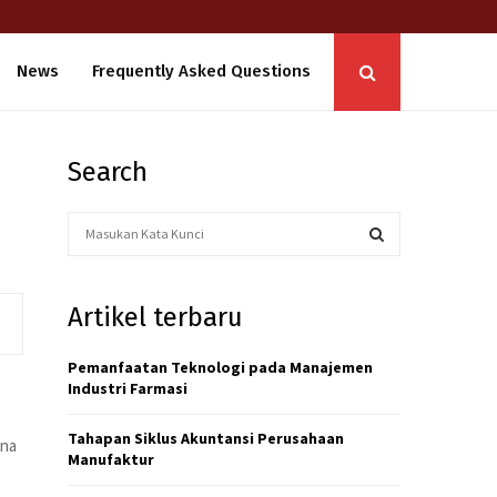
News
Frequently Asked Questions
Search
S
e
a
S
r
Artikel terbaru
c
E
h
f
Pemanfaatan Teknologi pada Manajemen
A
o
Industri Farmasi
r
R
:
Tahapan Siklus Akuntansi Perusahaan
ana
R
C
Manufaktur
e