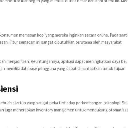
ompetitor luar negeri yang memiliki outlet besar dan kopi premium. Me
onsumen memesan kopi yang mereka inginkan secara online. Pada saat 
san. Fitur semacam ini sangat dibutuhkan terutama oleh masyarakat
udah menjadi tren. Keuntungannya, aplikasi dapat meningkatkan daya beli
aan memiliki database pengguna yang dapat dimanfaatkan untuk tujuan
iensi
sebuah startup yang sangat peka terhadap perkembangan teknologi. Sel
angan juga menerapkan inventory manajemen untuk mendukung otomatisas