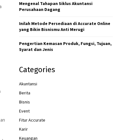
H
k
Mengenal Tahapan Siklus Akuntansi
a
Perusahaan Dagang
o
m
Inilah Metode Persediaan di Accurate Online
e
yang Bikin Bisnismu Anti Merugi
n
Pengertian Kemasan Produk, Fungsi, Tujuan,
d
Syarat dan Jenis
a
s
Categories
i
L
Akuntansi
i
h
Berita
q
Bisnis
u
Event
i
san
Fitur Accurate
d
s
Karir
a
Keuangan