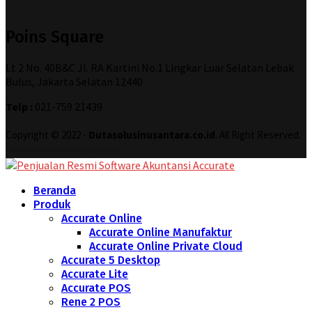
Poins Square
Lt 2 No. 40B&C Jl. RA Kartini No.1 Lingkar Luar Selatan Lebak
Bulus, Jakarta Selatan 12440
Telp :
021-759 21439
Copyright © 2022 -
Dutasolusinusantara.co.id
. All Right Reserved.
Designed and Developed by
Increase Digital
Beranda
Produk
Accurate Online
Accurate Online Manufaktur
Accurate Online Private Cloud
Accurate 5 Desktop
Accurate Lite
Accurate POS
Rene 2 POS