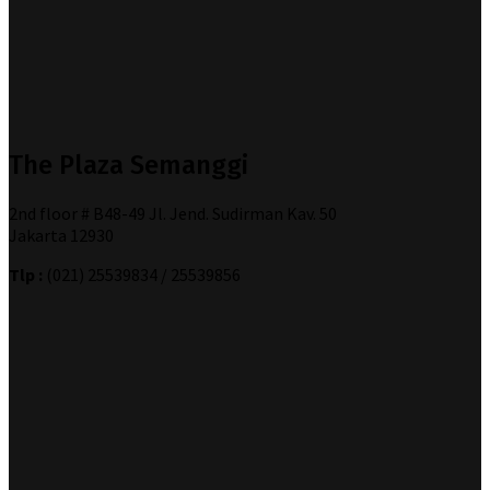
The Plaza Semanggi
2nd floor # B48-49 Jl. Jend. Sudirman Kav. 50
Jakarta 12930
Tlp :
(021) 25539834 / 25539856