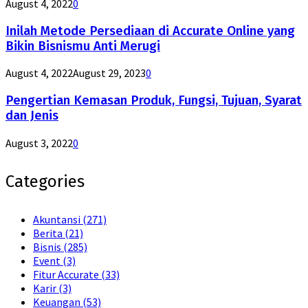
August 4, 2022
0
Inilah Metode Persediaan di Accurate Online yang
Bikin Bisnismu Anti Merugi
August 4, 2022
August 29, 2023
0
Pengertian Kemasan Produk, Fungsi, Tujuan, Syarat
dan Jenis
August 3, 2022
0
Categories
Akuntansi
(271)
Berita
(21)
Bisnis
(285)
Event
(3)
Fitur Accurate
(33)
Karir
(3)
Keuangan
(53)