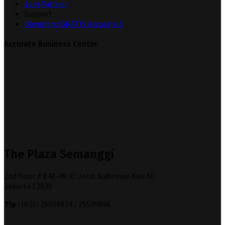
Join Partner
Support
Download GRATIS Accurate 5
Accurate Business Center
The Plaza Semanggi
2nd floor # B48-49 Jl. Jend. Sudirman Kav. 50
Jakarta 12930
Tlp :
(021) 25539834 / 25539856