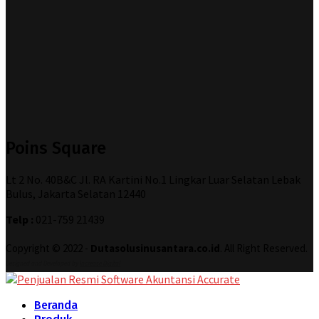
Poins Square
Lt 2 No. 40B&C Jl. RA Kartini No.1 Lingkar Luar Selatan Lebak
Bulus, Jakarta Selatan 12440
Telp :
021-759 21439
Copyright © 2022 -
Dutasolusinusantara.co.id
. All Right Reserved.
Designed and Developed by
Increase Digital
Beranda