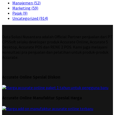
Manajemen
(52)
Marketing
(59)
Pajak
(9)
Uncategorized
(914)
Duta Solusi Nusantara adalah Official Partner penjualan dari PT
CPSSoft selaku developer produk Accurate Online, Accurate 5
Desktop, Accurate POS dan RENE 2 POS. Kami juga melayani
konsultasi pra penjualan dan pelatihan untuk produk-produk
Accurate.
Accurate Online Spesial Diskon
Accurate Online Manufaktur Spesial Harga