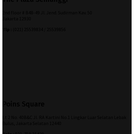
2nd floor # B48-49 Jl. Jend. Sudirman Kav. 50
Jakarta 12930
Tlp :
(021) 25539834 / 25539856
Poins Square
Lt 2 No. 40B&C Jl. RA Kartini No.1 Lingkar Luar Selatan Lebak
Bulus, Jakarta Selatan 12440
Telp :
021-759 21439