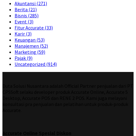
Akuntansi
(271)
Berita
(21)
Bisnis
(285)
Event
(3)
Fitur Accurate
(33)
Karir
(3)
Keuangan
(53)
Manajemen
(52)
Marketing
(59)
Pajak
(9)
Uncategorized
(914)
Duta Solusi Nusantara adalah Official Partner penjualan dari PT
CPSSoft selaku developer produk Accurate Online, Accurate 5
Desktop, Accurate POS dan RENE 2 POS. Kami juga melayani
konsultasi pra penjualan dan pelatihan untuk produk-produk
Accurate.
Accurate Online Spesial Diskon