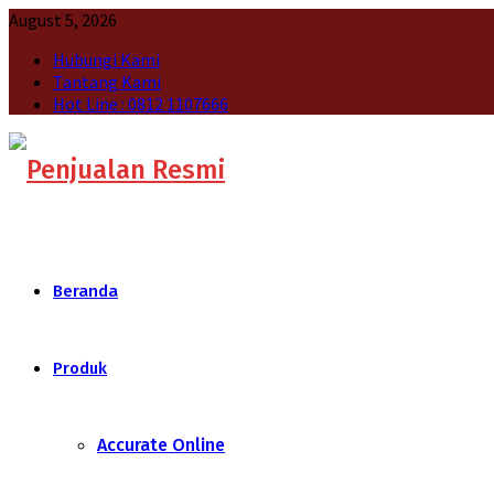
August 5, 2026
Hubungi Kami
Tantang Kami
Hot Line : 0812 1107666
Beranda
Produk
Accurate Online