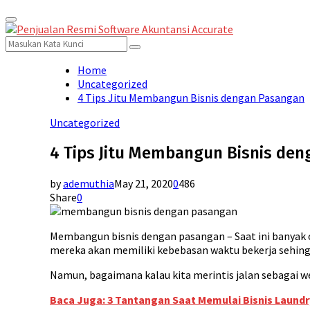
Primary
for:
Menu
Search
Search
for:
Home
Uncategorized
4 Tips Jitu Membangun Bisnis dengan Pasangan
Uncategorized
4 Tips Jitu Membangun Bisnis de
by
ademuthia
May 21, 2020
0
486
Share
0
Membangun bisnis dengan pasangan – Saat ini banya
mereka akan memiliki kebebasan waktu bekerja sehing
Namun, bagaimana kalau kita merintis jalan sebagai 
Baca Juga: 3 Tantangan Saat Memulai Bisnis Laundr