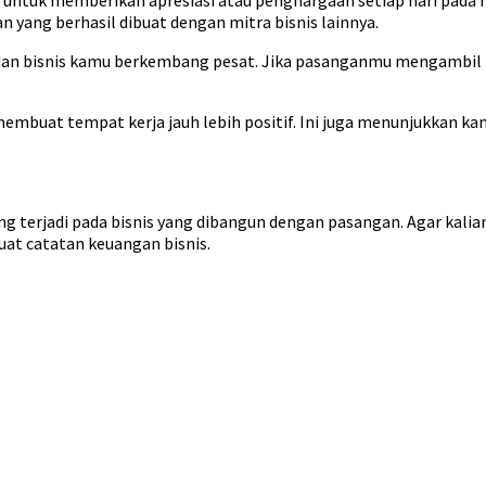
ntuk memberikan apresiasi atau penghargaan setiap hari pada hal
n yang berhasil dibuat dengan mitra bisnis lainnya.
 dan bisnis kamu berkembang pesat. Jika pasanganmu mengambil 
embuat tempat kerja jauh lebih positif. Ini juga menunjukkan 
ng terjadi pada bisnis yang dibangun dengan pasangan. Agar kalia
 catatan keuangan bisnis.