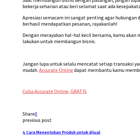
Saat membangun bisnis dengan pasangan, jangan lupa u
bekerja seharian atau beri selamat saat ada kesepakata
Apresiasi semacam ini sangat penting agar hubungan
berhasil mendapatkan pesanan, rayakanlah!
Dengan merayakan hal-hal kecil bersama, kamu akan m
lakukan untuk membangun bisnis.
Jangan lupa untuk selalu mencatat setiap transaksi ya
mudah.
Accurate Online
dapat membantu kamu membuat
Coba Accurate Online, GRATIS
Share
0
previous post
4 Cara Menentukan Produk untuk dijual