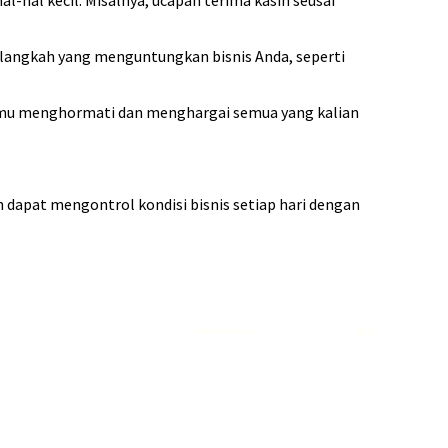
-hal kecil. Misalnya, ucapan terima kasih seusai
langkah yang menguntungkan bisnis Anda, seperti
kamu menghormati dan menghargai semua yang kalian
n dapat mengontrol kondisi bisnis setiap hari dengan
Rekomendasi
Liquid saltnic terbaik
2023