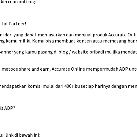
in cuan anti rugi!
tal Partner!
i dari yang dapat memasarkan dan menjual produk Accurate Onli
yang kamu miliki. Kamu bisa membuat konten atau memasang banne
r, Banner yang kamu pasang di blog / website pribadi mu jika mend
an metode share and earn, Accurate Online mempermudah ADP u
mendapatkan komisi mulai dari 400ribu setiap harinya dengan men
nis ADP?
 link di bawah ini: