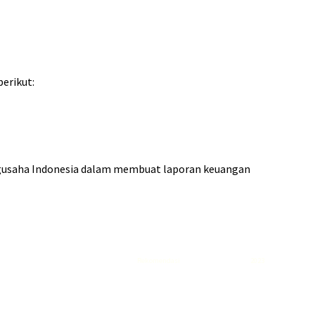
erikut:
ngusaha Indonesia dalam membuat laporan keuangan
Rekomendasi
Liquid saltnic terbaik
2023