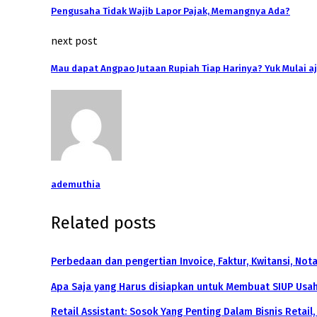
Pengusaha Tidak Wajib Lapor Pajak, Memangnya Ada?
next post
Mau dapat Angpao Jutaan Rupiah Tiap Harinya? Yuk Mulai aj
ademuthia
Related posts
Perbedaan dan pengertian Invoice, Faktur, Kwitansi, Not
Apa Saja yang Harus disiapkan untuk Membuat SIUP Usa
Retail Assistant: Sosok Yang Penting Dalam Bisnis Retail,