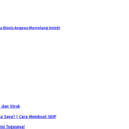
a Bisnis Angpao Menjelang Imlek!
a dan Struk
ha Saya? | Cara Membuat SIUP
 Ini Tugasnya!