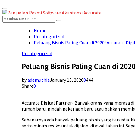
Primary
for:
Menu
Search
Search
for:
Home
Uncategorized
Peluang Bisnis Paling Cuan di 2020! Accurate Digi
Uncategorized
Peluang Bisnis Paling Cuan di 2020
by
ademuthia
January 15, 2020
0
444
Share
0
Accurate Digital Partner- Banyak orang yang merasa di
rumah baru, pindah pekerjaan baru atau bahkan membu
Sebenarnya ada banyak peluang bisnis yang tersedia. N
serta minim resiko untuk dijalani di awal tahun ini. Se