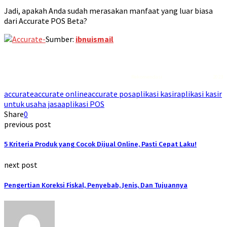
Jadi, apakah Anda sudah merasakan manfaat yang luar biasa
dari Accurate POS Beta?
Sumber:
ibnuismail
Rekomendasi
Liquid saltnic terbaik
2023
accurate
accurate online
accurate pos
aplikasi kasir
aplikasi kasir
untuk usaha jasa
aplikasi POS
Share
0
previous post
5 Kriteria Produk yang Cocok Dijual Online, Pasti Cepat Laku!
next post
Pengertian Koreksi Fiskal, Penyebab, Jenis, Dan Tujuannya