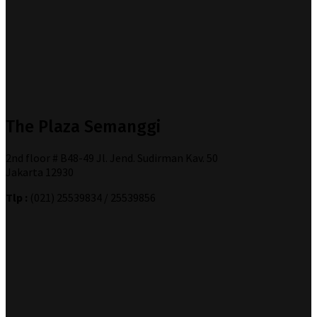
The Plaza Semanggi
2nd floor # B48-49 Jl. Jend. Sudirman Kav. 50
Jakarta 12930
Tlp :
(021) 25539834 / 25539856