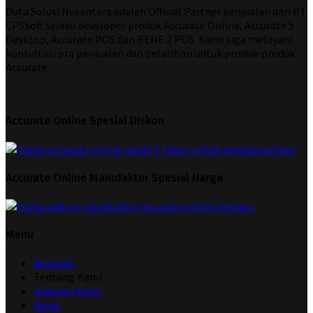
Duta Solusi Nusantara adalah Official Partner penjualan dari PT
CPSSoft selaku developer produk Accurate Online, Accurate 5
Desktop, Accurate POS dan RENE 2 POS. Kami juga melayani
konsultasi pra penjualan dan pelatihan untuk produk-produk
Accurate.
Accurate Online Spesial Diskon
Accurate Online Manufaktur Spesial Harga
Menu
Beranda
Tentang Kami
Hubungi Kami
News