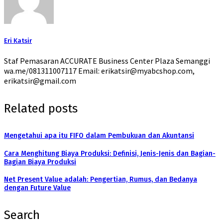
Eri Katsir
Staf Pemasaran ACCURATE Business Center Plaza Semanggi
wa.me/081311007117 Email: erikatsir@myabcshop.com,
erikatsir@gmail.com
Related posts
Mengetahui apa itu FIFO dalam Pembukuan dan Akuntansi
Cara Menghitung Biaya Produksi: Definisi, Jenis-Jenis dan Bagian-
Bagian Biaya Produksi
Net Present Value adalah: Pengertian, Rumus, dan Bedanya
dengan Future Value
Search