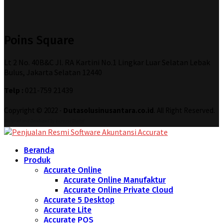
Poins Square
Lt 2 No. 40B&C Jl. RA Kartini No.1 Lingkar Luar Selatan Lebak
Bulus, Jakarta Selatan 12440
Telp :
021-759 21439
Copyright © 2022 -
Dutasolusinusantara.co.id
. All Right Reserved.
Designed and Developed by
Increase Digital
Beranda
Produk
Accurate Online
Accurate Online Manufaktur
Accurate Online Private Cloud
Accurate 5 Desktop
Accurate Lite
Accurate POS