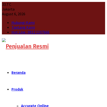
33.7
C
Jakarta
August 6, 2026
Hubungi Kami
Tantang Kami
Hot Line : 0812 1107666
Beranda
Produk
Accurate Online