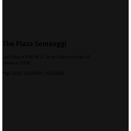
The Plaza Semanggi
2nd floor # B48-49 Jl. Jend. Sudirman Kav. 50
Jakarta 12930
Tlp :
(021) 25539834 / 25539856