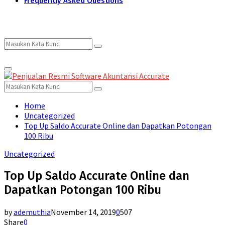
Frequently Asked Questions
Search
Search
Primary
for:
Menu
Search
Search
for:
Home
Uncategorized
Top Up Saldo Accurate Online dan Dapatkan Potongan
100 Ribu
Uncategorized
Top Up Saldo Accurate Online dan
Dapatkan Potongan 100 Ribu
by
ademuthia
November 14, 2019
0
507
Share
0