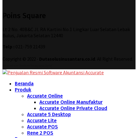
Poins Square
Lt 2 No. 40B&C Jl. RA Kartini No.1 Lingkar Luar Selatan Lebak
Bulus, Jakarta Selatan 12440
Telp :
021-759 21439
Copyright © 2022 -
Dutasolusinusantara.co.id
. All Right Reserved.
Designed and Developed by
Increase Digital
Beranda
Produk
Accurate Online
Accurate Online Manufaktur
Accurate Online Private Cloud
Accurate 5 Desktop
Accurate Lite
Accurate POS
Rene 2 POS