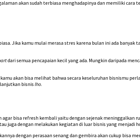
ngalaman akan sudah terbiasa menghadapinya dan memiliki cara t
 biasa. Jika kamu mulai merasa stres karena bulan ini ada banyak 
hart
dari semua pencapaian kecil yang ada. Mungkin daripada men
 kamu akan bisa melihat bahwa secara keseluruhan bisnismu perla
lanjutkan bisnis
lho
.
 agar bisa refresh kembali yaitu dengan sejenak meninggalkan rut
 atau juga dengan melakukan kegiatan di luar bisnis yang menjadi
kukannya dengan perasaan senang dan gembira akan cukup bisa menj