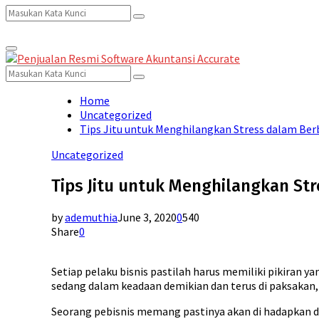
Search
Search
Primary
for:
Menu
Search
Search
for:
Home
Uncategorized
Tips Jitu untuk Menghilangkan Stress dalam Ber
Uncategorized
Tips Jitu untuk Menghilangkan Str
by
ademuthia
June 3, 2020
0
540
Share
0
Setiap pelaku bisnis pastilah harus memiliki pikiran y
sedang dalam keadaan demikian dan terus di paksakan, 
Seorang pebisnis memang pastinya akan di hadapkan de