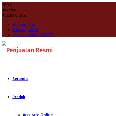
26.9
C
Jakarta
August 6, 2026
Hubungi Kami
Tantang Kami
Hot Line : 0812 1107666
Beranda
Produk
Accurate Online