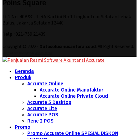
Poins Square
Lt 2 No. 40B&C Jl. RA Kartini No.1 Lingkar Luar Selatan Lebak
Bulus, Jakarta Selatan 12440
Telp :
021-759 21439
Copyright © 2022 -
Dutasolusinusantara.co.id
. All Right Reserved.
Designed and Developed by
Increase Digital
Beranda
Produk
Accurate Online
Accurate Online Manufaktur
Accurate Online Private Cloud
Accurate 5 Desktop
Accurate Lite
Accurate POS
Rene 2 POS
Promo
Promo Accurate Online SPESIAL DISKON