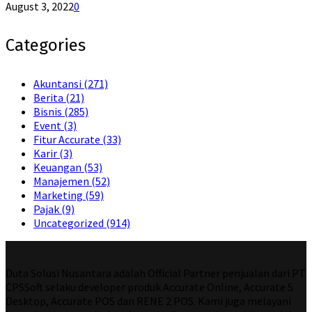
August 3, 2022
0
Categories
Akuntansi
(271)
Berita
(21)
Bisnis
(285)
Event
(3)
Fitur Accurate
(33)
Karir
(3)
Keuangan
(53)
Manajemen
(52)
Marketing
(59)
Pajak
(9)
Uncategorized
(914)
Duta Solusi Nusantara adalah Official Partner penjualan dari PT
CPSSoft selaku developer produk Accurate Online, Accurate 5
Desktop, Accurate POS dan RENE 2 POS. Kami juga melayani