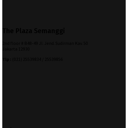
The Plaza Semanggi
2nd floor # B48-49 Jl. Jend. Sudirman Kav. 50
Jakarta 12930
Tlp :
(021) 25539834 / 25539856