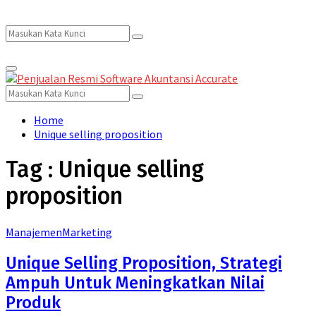
Search
Search
Primary
for:
Menu
Search
Search
for:
Home
Unique selling proposition
Tag : Unique selling
proposition
Manajemen
Marketing
Unique Selling Proposition, Strategi
Ampuh Untuk Meningkatkan Nilai
Produk