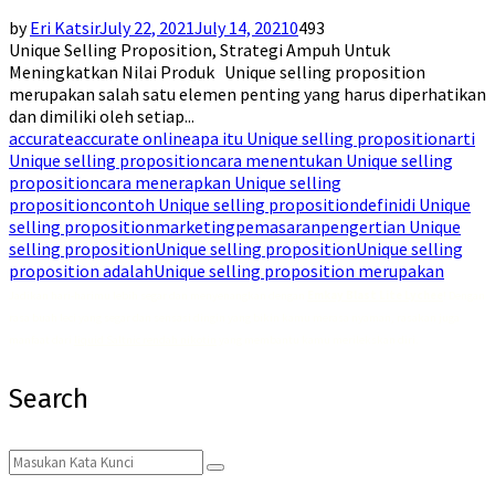
by
Eri Katsir
July 22, 2021
July 14, 2021
0
493
Unique Selling Proposition, Strategi Ampuh Untuk
Meningkatkan Nilai Produk Unique selling proposition
merupakan salah satu elemen penting yang harus diperhatikan
dan dimiliki oleh setiap...
accurate
accurate online
apa itu Unique selling proposition
arti
Unique selling proposition
cara menentukan Unique selling
proposition
cara menerapkan Unique selling
proposition
contoh Unique selling proposition
definidi Unique
selling proposition
marketing
pemasaran
pengertian Unique
selling proposition
Unique selling proposition
Unique selling
proposition adalah
Unique selling proposition merupakan
Jadikan hari-harimu lebih segar dan menyenangkan dengan
Emkay Blast Lite Lychee
! Dengan
rasa buah leci yang segar dan sensasi dingin yang bikin kamu merasa nyaman, rasakan juga
manfaat dari
liquid Saltnic rendah nikotin
yang membantu kamu merilekskan diri.
Search
Search
Search
for: