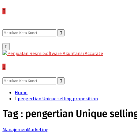
Search
Search
Primary
Menu
for:
Search
for:
Search
Home
pengertian Unique selling proposition
Tag : pengertian Unique sellin
Manajemen
Marketing