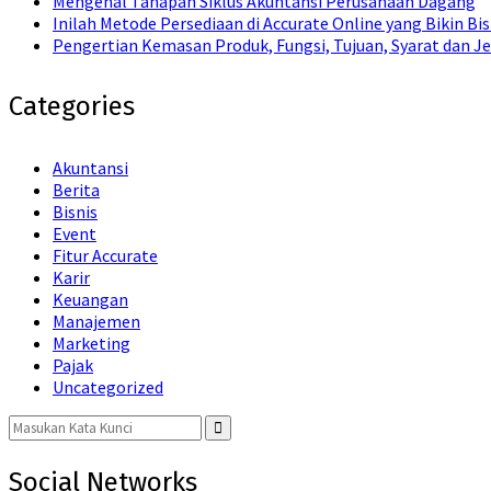
Mengenal Tahapan Siklus Akuntansi Perusahaan Dagang
Inilah Metode Persediaan di Accurate Online yang Bikin Bi
Pengertian Kemasan Produk, Fungsi, Tujuan, Syarat dan Je
Categories
Akuntansi
Berita
Bisnis
Event
Fitur Accurate
Karir
Keuangan
Manajemen
Marketing
Pajak
Uncategorized
Search
for:
Search
Social Networks