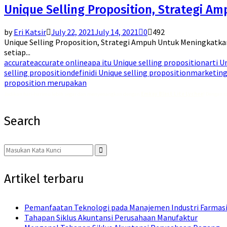
Unique Selling Proposition, Strategi A
by
Eri Katsir
July 22, 2021
July 14, 2021
0
492
Unique Selling Proposition, Strategi Ampuh Untuk Meningkatkan
setiap...
accurate
accurate online
apa itu Unique selling proposition
arti U
selling proposition
definidi Unique selling proposition
marketin
proposition merupakan
Jadikan hari-harimu lebih segar dan menyenangkan dengan
Emkay Blast Lite Lychee
! Dengan r
Search
Search
for:
Search
Artikel terbaru
Pemanfaatan Teknologi pada Manajemen Industri Farmas
Tahapan Siklus Akuntansi Perusahaan Manufaktur