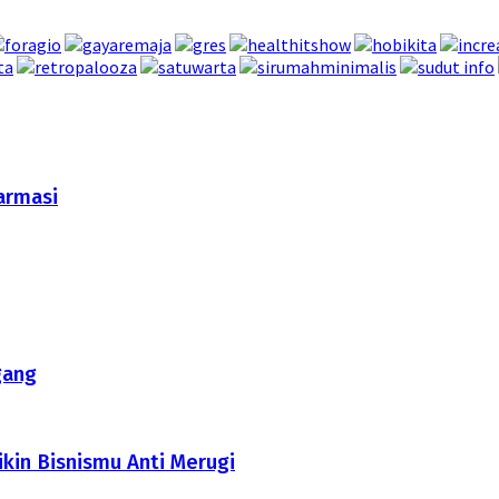
armasi
gang
ikin Bisnismu Anti Merugi