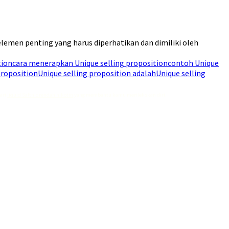
lemen penting yang harus diperhatikan dan dimiliki oleh
tion
cara menerapkan Unique selling proposition
contoh Unique
proposition
Unique selling proposition adalah
Unique selling
dari
liquid Saltnic rendah nikotin
yang membantu kamu merilekskan diri.