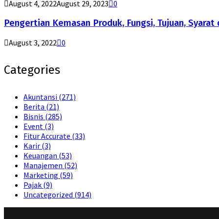
August 4, 2022
August 29, 2023
0
Pengertian Kemasan Produk, Fungsi, Tujuan, Syarat 
August 3, 2022
0
Categories
Akuntansi
(271)
Berita
(21)
Bisnis
(285)
Event
(3)
Fitur Accurate
(33)
Karir
(3)
Keuangan
(53)
Manajemen
(52)
Marketing
(59)
Pajak
(9)
Uncategorized
(914)