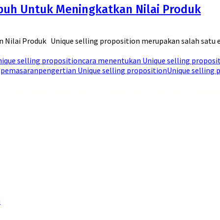
mpuh Untuk Meningkatkan Nilai Produk
 Nilai Produk Unique selling proposition merupakan salah satu e
nique selling proposition
cara menentukan Unique selling proposi
g
pemasaran
pengertian Unique selling proposition
Unique selling 
asa buah leci yang segar dan sensasi dingin yang bikin kamu merasa nyaman, rasakan juga manfaat 
i