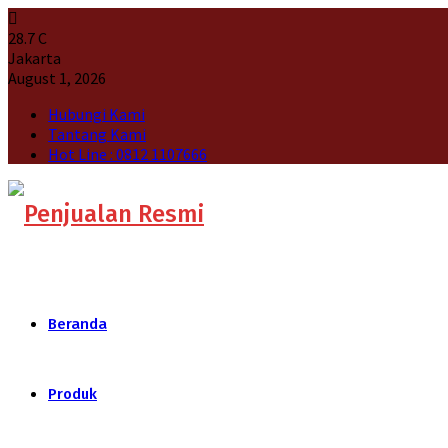
28.7
C
Jakarta
August 1, 2026
Hubungi Kami
Tantang Kami
Hot Line : 0812 1107666
Beranda
Produk