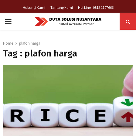
Hubungi Kami
Tantang Kami
Hot Line : 0812 1107666
PRIMARY
MENU
Home
plafon harga
Tag : plafon harga