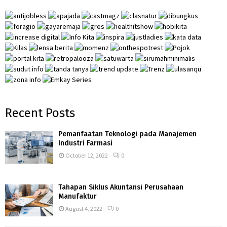
o
r
R
:
C
H
Recent Posts
Pemanfaatan Teknologi pada Manajemen
Industri Farmasi
October 12, 2022
0
Tahapan Siklus Akuntansi Perusahaan
Manufaktur
August 4, 2022
0