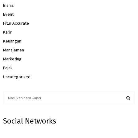
Bisnis
Event
Fitur Accurate
Karir
Keuangan
Manajemen
Marketing
Pajak
Uncategorized
S
e
a
S
r
Social Networks
c
E
h
f
A