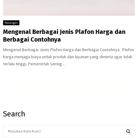
Keuangan
Mengenal Berbagai Jenis Plafon Harga dan
Berbagai Contohnya
Mengenal Berbagai Jenis Plafon Harga dan Berbagai Contohnya Plafon
harga menjaga biaya untuk produk dan layanan yang diminta agar tidak
terlalu tinggi. Pemerintah sering...
Jadikan hari-harimu lebih segar dan menyenangkan dengan
Emkay Blast Lite Lychee
!
Dengan rasa buah leci yang segar dan sensasi dingin yang bikin kamu merasa nyaman, rasakan
juga manfaat dari
liquid Saltnic rendah nikotin
yang membantu kamu merilekskan diri.
Search
S
e