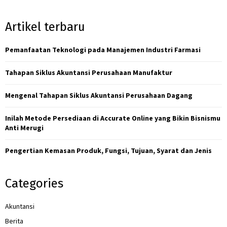
a
S
r
Artikel terbaru
c
E
h
f
Pemanfaatan Teknologi pada Manajemen Industri Farmasi
A
o
r
R
Tahapan Siklus Akuntansi Perusahaan Manufaktur
:
C
Mengenal Tahapan Siklus Akuntansi Perusahaan Dagang
H
Inilah Metode Persediaan di Accurate Online yang Bikin Bisnismu
Anti Merugi
Pengertian Kemasan Produk, Fungsi, Tujuan, Syarat dan Jenis
Categories
Akuntansi
Berita