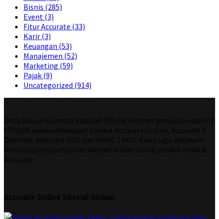
Bisnis
(285)
Event
(3)
Fitur Accurate
(33)
Karir
(3)
Keuangan
(53)
Manajemen
(52)
Marketing
(59)
Pajak
(9)
Uncategorized
(914)
Duta Solusi Nusantara adalah Official Partner penjualan dari PT
CPSSoft selaku developer produk Accurate Online, Accurate 5
Desktop, Accurate POS dan RENE 2 POS. Kami juga melayani
konsultasi pra penjualan dan pelatihan untuk produk-produk
Accurate.
Accurate Online Spesial Diskon