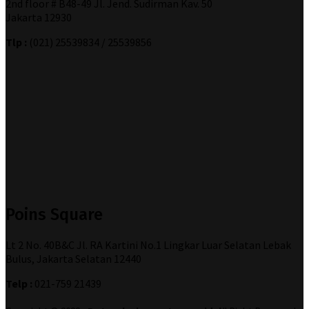
2nd floor # B48-49 Jl. Jend. Sudirman Kav. 50
Jakarta 12930
Tlp :
(021) 25539834 / 25539856
Poins Square
Lt 2 No. 40B&C Jl. RA Kartini No.1 Lingkar Luar Selatan Lebak
Bulus, Jakarta Selatan 12440
Telp :
021-759 21439