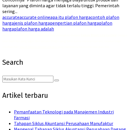
layanan yang diminta agar tidak terlalu tinggi. Pemerintah
sering...
accurate
accurate online
apa itu plafon harga
contoh plafon
harga
jenis plafon harga
pengertian plafon harga
plafon
harga
plafon harga adalah
Jadikan hari-harimu lebih segar dan menyenangkan dengan
Emkay Blast Lite Lychee
! Dengan
rasa buah leci yang segar dan sensasi dingin yang bikin kamu merasa nyaman, rasakan juga
manfaat dari
liquid Saltnic rendah nikotin
yang membantu kamu merilekskan diri.
Search
Search
Search
for:
Artikel terbaru
Pemanfaatan Teknologi pada Manajemen Industri
Farmasi
Tahapan Siklus Akuntansi Perusahaan Manufaktur
Mengenal Tahapan Siklus Akuntansi Perusahaan Dagang