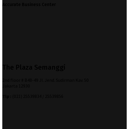
Accurate Business Center
The Plaza Semanggi
2nd floor # B48-49 Jl. Jend. Sudirman Kav. 50
Jakarta 12930
Tlp :
(021) 25539834 / 25539856