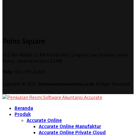
Poins Square
Lt 2 No. 40B&C Jl. RA Kartini No.1 Lingkar Luar Selatan Lebak
Bulus, Jakarta Selatan 12440
Telp :
021-759 21439
Copyright © 2022 -
Dutasolusinusantara.co.id
. All Right Reserved.
Designed and Developed by
Increase Digital
Beranda
Produk
Accurate Online
Accurate Online Manufaktur
Accurate Online Private Cloud