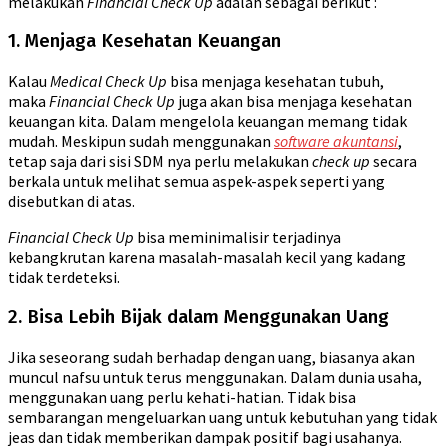
melakukan
Financial Check Up
adalah sebagai berikut :
1. Menjaga Kesehatan Keuangan
Kalau
Medical Check Up
bisa menjaga kesehatan tubuh,
maka
Financial Check Up
juga akan bisa menjaga kesehatan
keuangan kita. Dalam mengelola keuangan memang tidak
mudah. Meskipun sudah menggunakan
software akuntansi
,
tetap saja dari sisi SDM nya perlu melakukan
check up
secara
berkala untuk melihat semua aspek-aspek seperti yang
disebutkan di atas.
Financial Check Up
bisa meminimalisir terjadinya
kebangkrutan karena masalah-masalah kecil yang kadang
tidak terdeteksi.
2. Bisa Lebih Bijak dalam Menggunakan Uang
Jika seseorang sudah berhadap dengan uang, biasanya akan
muncul nafsu untuk terus menggunakan. Dalam dunia usaha,
menggunakan uang perlu kehati-hatian. Tidak bisa
sembarangan mengeluarkan uang untuk kebutuhan yang tidak
jeas dan tidak memberikan dampak positif bagi usahanya.