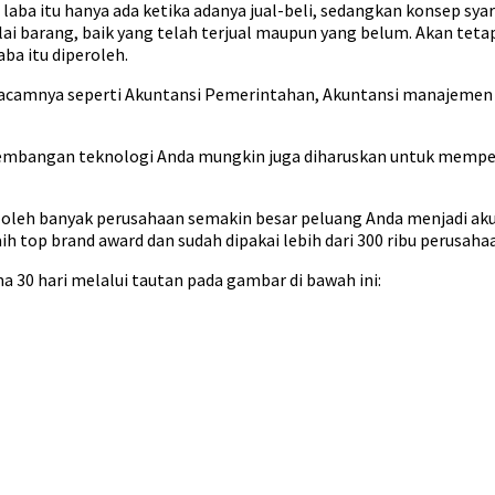
ba itu hanya ada ketika adanya jual-beli, sedangkan konsep syar
 barang, baik yang telah terjual maupun yang belum. Akan tetapi
aba itu diperoleh.
camnya seperti Akuntansi Pemerintahan, Akuntansi manajemen da
kembangan teknologi Anda mungkin juga diharuskan untuk mempela
ai oleh banyak perusahaan semakin besar peluang Anda menjadi ak
ih top brand award dan sudah dipakai lebih dari 300 ribu perusaha
a 30 hari melalui tautan pada gambar di bawah ini: