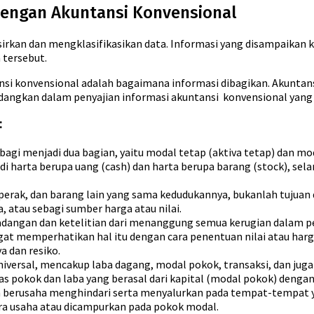
dengan Akuntansi Konvensional
rkan dan mengklasifikasikan data. Informasi yang disampaikan k
 tersebut.
nsi konvensional adalah bagaimana informasi dibagikan. Akuntan
dangkan dalam penyajian informasi akuntansi konvensional yang d
:
agi menjadi dua bagian, yaitu modal tetap (aktiva tetap) dan mod
 harta berupa uang (cash) dan harta berupa barang (stock), sela
perak, dan barang lain yang sama kedudukannya, bukanlah tujuan 
 atau sebagi sumber harga atau nilai.
dangan dan ketelitian dari menanggung semua kerugian dalam p
at memperhatikan hal itu dengan cara penentuan nilai atau harga
 dan resiko.
iversal, mencakup laba dagang, modal pokok, transaksi, dan jug
tas pokok dan laba yang berasal dari kapital (modal pokok) dengan
n berusaha menghindari serta menyalurkan pada tempat-tempat ya
ra usaha atau dicampurkan pada pokok modal.