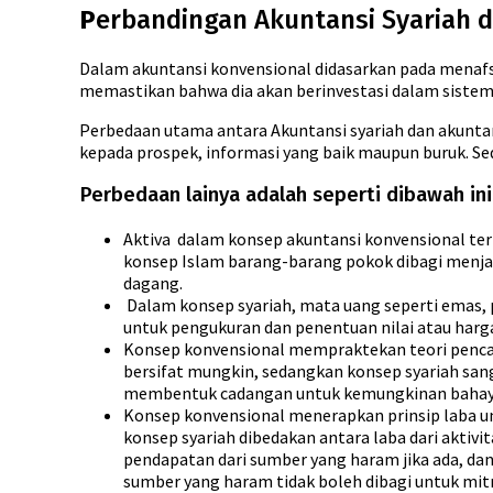
P
erbandingan Akuntansi Syariah 
Dalam akuntansi konvensional didasarkan pada menafsi
memastikan bahwa dia akan berinvestasi dalam sistem
Perbedaan utama antara Akuntansi syariah dan akunta
kepada prospek, informasi yang baik maupun buruk. Se
Perbedaan lainya adalah seperti dibawah ini
Aktiva dalam konsep akuntansi konvensional terb
konsep Islam barang-barang pokok dibagi menjadi
dagang.
Dalam konsep syariah, mata uang seperti emas, 
untuk pengukuran dan penentuan nilai atau harga,
Konsep konvensional mempraktekan teori penca
bersifat mungkin, sedangkan konsep syariah sang
membentuk cadangan untuk kemungkinan bahaya
Konsep konvensional menerapkan prinsip laba un
konsep syariah dibedakan antara laba dari aktivi
pendapatan dari sumber yang haram jika ada, da
sumber yang haram tidak boleh dibagi untuk mit