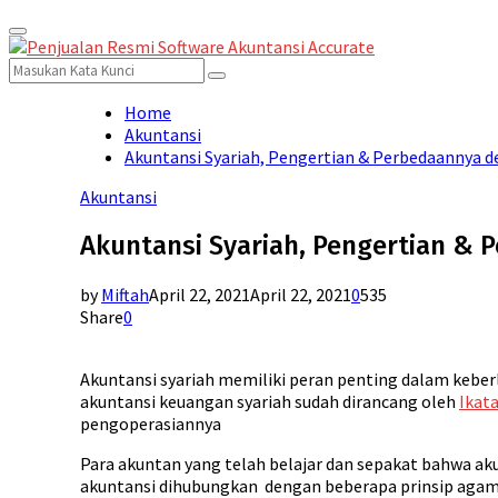
Primary
for:
Menu
Search
Search
for:
Home
Akuntansi
Akuntansi Syariah, Pengertian & Perbedaannya 
Akuntansi
Akuntansi Syariah, Pengertian &
by
Miftah
April 22, 2021
April 22, 2021
0
535
Share
0
Akuntansi syariah memiliki peran penting dalam keber
akuntansi keuangan syariah sudah dirancang oleh
Ikata
pengoperasiannya
Para akuntan yang telah belajar dan sepakat bahwa ak
akuntansi dihubungkan dengan beberapa prinsip agam