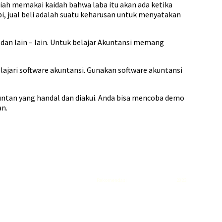
iah memakai kaidah bahwa laba itu akan ada ketika
, jual beli adalah suatu keharusan untuk menyatakan
n lain – lain. Untuk belajar Akuntansi memang
jari software akuntansi. Gunakan software akuntansi
untan yang handal dan diakui. Anda bisa mencoba demo
an.
Rekomendasi
Liquid saltnic terbaik
2023