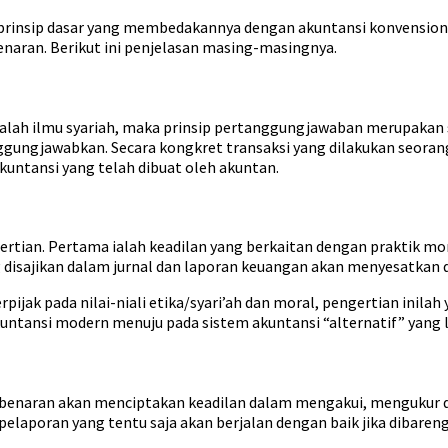
prinsip dasar yang membedakannya dengan akuntansi konvensional.
enaran. Berikut ini penjelasan masing-masingnya.
ialah ilmu syariah, maka prinsip pertanggungjawaban merupakan 
nggungjawabkan. Secara kongkret transaksi yang dilakukan seora
kuntansi yang telah dibuat oleh akuntan.
gertian. Pertama ialah keadilan yang berkaitan dengan praktik mo
ng disajikan dalam jurnal dan laporan keuangan akan menyesatkan
erpijak pada nilai-niali etika/syari’ah dan moral, pengertian ini
ntansi modern menuju pada sistem akuntansi “alternatif” yang l
ebenaran akan menciptakan keadilan dalam mengakui, mengukur 
elaporan yang tentu saja akan berjalan dengan baik jika dibaren