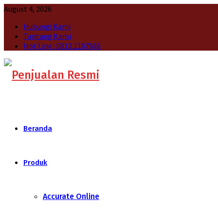
August 4, 2026
Hubungi Kami
Tantang Kami
Hot Line : 0812 1107666
Beranda
Produk
Accurate Online