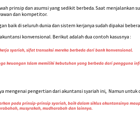
awah prinsip dan asumsi yang sedikit berbeda. Saat menjalankan s
ryawan dan kompetitor.
n baik di seluruh dunia dan sistem kerjanya sudah dipakai beber
 akuntansi konvensional. Berikut adalah dua contoh kasusnya :
rja syariah, sifat transaksi mereka berbeda dari bank konvensional.
aga keuangan Islam memiliki kebutuhan yang berbeda dari pengguna inf
a mengenai pengertian dari akuntansi syariah ini, Namun untuk 
arkan pada prinsip-prinsip syariah, baik dalam siklus akuntansinya mau
 murabahah, musyrakah, mudharabah dan lainnya.