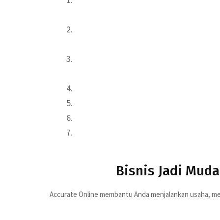
diaktifkan sama sekali.
Harap masukkan kode promo
PASTIHE
mendapatkan harga promo
Paket promo yang ditawarkan adalah d
dengan harga Rp 2.100.000 dari harga 
Promo 5 pengguna tambahan berlaku un
Periode Accurate Online Promo Pasti 
Harga Accurate Online belum termasu
Syarat dan ketentuan promo dapat be
Bisnis Jadi Mud
Accurate Online membantu Anda menjalankan usaha, men