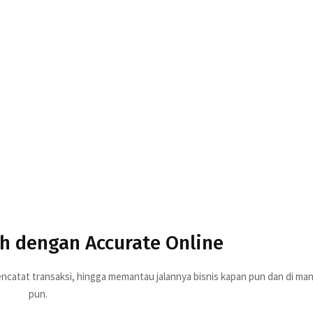
MAT
sebelum melakukan checkout pembayaran untuk
atabase Accurate Online 1 tahun + 5 pengguna tambahan
normal Rp 3.600.000
tuk 1 tahun semenjak database diaktivasi
Hemat berlangsung dari tanggal
22 – 25 Februari 2021
k PPN 10%
rubah sewaktu-waktu tanpa pemberitahuan sebelumnya
ah dengan Accurate Online
catat transaksi, hingga memantau jalannya bisnis kapan pun dan di ma
pun.