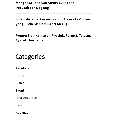
Mengenal Tahapan Siklus Akuntansi
k
Perusahaan Dagang
o
Inilah Metode Persediaan di Accurate Online
m
yang Bikin Bisnismu Anti Merugi
e
n
Pengertian Kemasan Produk, Fungsi, Tujuan,
Syarat dan Jenis
d
a
s
Categories
i
Akuntansi
L
Berita
i
q
Bisnis
u
Event
i
Fitur Accurate
d
Karir
s
Keuangan