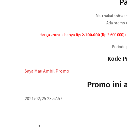
Pa
Mau pakai softwar
Ada promo A
Harga khusus hanya
Rp 2.100.000
(Rp 3.600.000)
u
Periode 
Kode P
Saya Mau Ambil Promo
Promo ini 
2021/02/25 23:57:57
Syarat dan Ketentuan
Accurate Online Promo Pasti Hemat ha