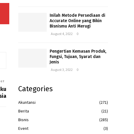
Inilah Metode Persediaan di
Accurate Online yang Bikin
Bisnismu Anti Merugi
August 4, 2022
0
Pengertian Kemasan Produk,
Fungsi, Tujuan, Syarat dan
Jenis
August 3, 2022
0
OST
Categories
aku
sia
Akuntansi
(271)
Berita
(21)
Bisnis
(285)
Event
(3)