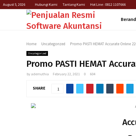
August 5, 2026
Hubungi Kami
Tantang Kami
Hot Line : 0812 1107666
Beran
Home
Uncategorized
Promo PASTI HEMAT Accurate Online 22-
Uncategorized
Promo PASTI HEMAT Accurat
by
ademuthia
February 22, 2021
0
604
SHARE
1
Acc