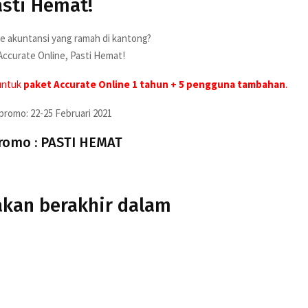
sti Hemat!
e akuntansi yang ramah di kantong?
ccurate Online, Pasti Hemat!
ntuk
paket Accurate Online 1 tahun + 5 pengguna tambahan
.
promo: 22-25 Februari 2021
romo : PASTI HEMAT
akan berakhir dalam
nya berlaku untuk database baru yang belum pernah