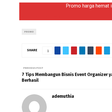
Promo harga hemat in
Ambil Promo Accurate
PROMO
SHARE
1
PREVIOUS POST
7 Tips Membangun Bisnis Event Organizer 
Berhasil
ademuthia