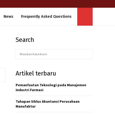
News
Frequently Asked Questions
Search
S
S
e
a
E
r
Artikel terbaru
c
A
h
f
Pemanfaatan Teknologi pada Manajemen
R
o
Industri Farmasi
r
C
:
Tahapan Siklus Akuntansi Perusahaan
H
Manufaktur
R
e