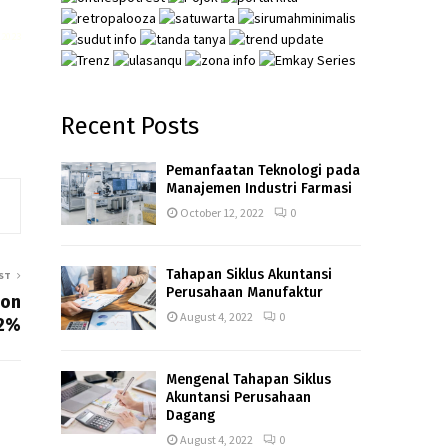
2023
Recent Posts
Pemanfaatan Teknologi pada
Manajemen Industri Farmasi
October 12, 2022
0
Tahapan Siklus Akuntansi
ST
Perusahaan Manufaktur
kon
August 4, 2022
0
2%
Mengenal Tahapan Siklus
Akuntansi Perusahaan
Dagang
August 4, 2022
0