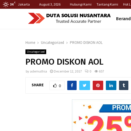
C
Jakarta
August 3, 2026
Hubungi Kami
Tantang Kami
Hot L
34
Berand
Home
Uncategorized
PROMO DISKON AOL
Uncategorized
PROMO DISKON AOL
by
ademuthia
December 12, 2017
0
657
SHARE
0