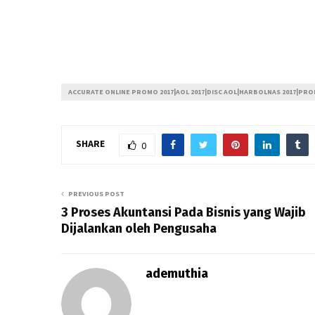
ACCURATE ONLINE PROMO 2017|AOL 2017|DISC AOL|HARBOLNAS 2017|P
SHARE
0
PREVIOUS POST
3 Proses Akuntansi Pada Bisnis yang Wajib
Dijalankan oleh Pengusaha
ademuthia