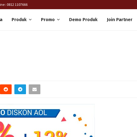
ine : 0812 1107666
a
Produk
Promo
Demo Produk
Join Partner