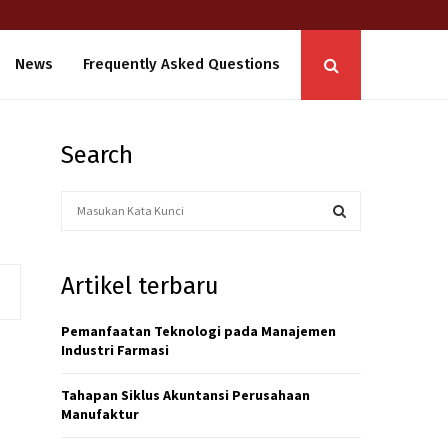
News
Frequently Asked Questions
Search
S
e
a
S
r
Artikel terbaru
c
E
h
f
Pemanfaatan Teknologi pada Manajemen
A
o
Industri Farmasi
r
R
:
Tahapan Siklus Akuntansi Perusahaan
C
Manufaktur