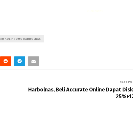
Rekomendasi
Liquid saltnic terbaik
ROMO AOL|PROMO HARBOLNAS
NEXT PO
Harbolnas, Beli Accurate Online Dapat Dis
25%+1