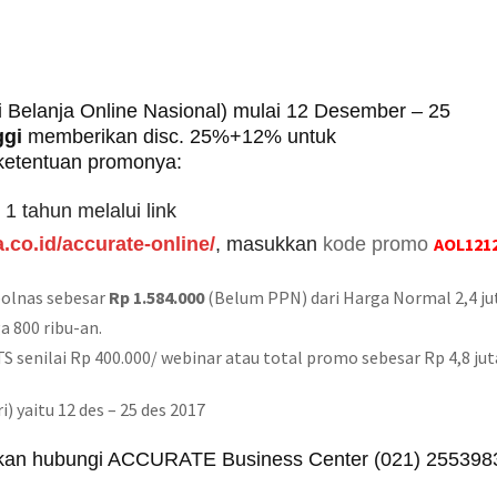
i Belanja Online Nasional) mulai 12 Desember – 25
gi
memberikan disc. 25%+12% untuk
 ketentuan promonya:
 1 tahun
melalui link
.co.id/accurate-online/
, masukkan
kode promo
AOL121
olnas sebesar
Rp 1.584.000
(Belum PPN) dari Harga Normal 2,4 ju
 800 ribu-an.
S senilai Rp 400.000/ webinar atau total promo sebesar Rp 4,8 jut
 yaitu 12 des – 25 des 2017
lahkan hubungi ACCURATE Business Center (021) 255398