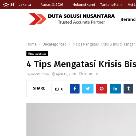
C
Jakarta
August 3, 2026
Hubungi Kami
Tantang Kami
Hot L
34
Berand
Home
Uncategorized
4 Tips Mengatasi Krisis Bisnis di Ten
Uncategorized
4 Tips Mengatasi Krisis B
by
ademuthia
April 15, 2020
0
615
SHARE
0