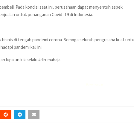
embeli. Pada kondisi saat ini, perusahaan dapat menyentuh aspek
njualan untuk penanganan Covid -19 di Indonesia.
sis bisnis di tengah pandemi corona. Semoga seluruh pengusaha kuat unt
adapi pandemi kali ini.
gan lupa untuk selalu #dirumahaja
Rekomendasi
Liquid saltnic terbaik