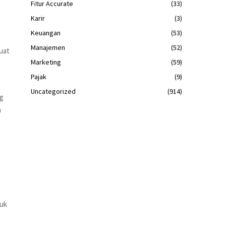
Fitur Accurate
(33)
Karir
(3)
Keuangan
(53)
Manajemen
(52)
kuat
Marketing
(59)
Pajak
(9)
Uncategorized
(914)
ng
n
duk