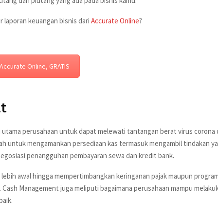
utang dan piutang yang ada pada bisnis kamu.
r laporan keuangan bisnis dari
Accurate Online
?
Accurate Online, GRATIS
t
i utama perusahaan untuk dapat melewati tantangan berat virus corona 
gkah untuk mengamankan persediaan kas termasuk mengambil tindakan y
negosiasi penangguhan pembayaran sewa dan kredit bank.
 lebih awal hingga mempertimbangkan keringanan pajak maupun progra
 Cash Management juga meliputi bagaimana perusahaan mampu melaku
aik.