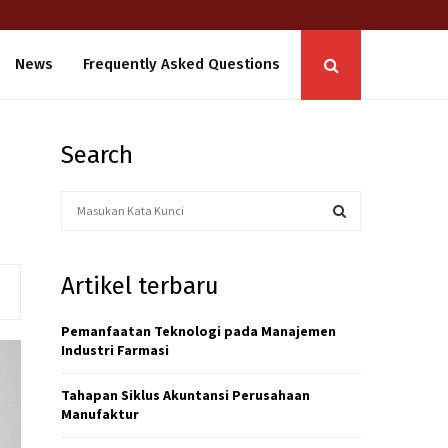
News
Frequently Asked Questions
Search
S
e
a
S
r
Artikel terbaru
c
E
h
f
Pemanfaatan Teknologi pada Manajemen
A
o
Industri Farmasi
r
R
:
Tahapan Siklus Akuntansi Perusahaan
C
Manufaktur