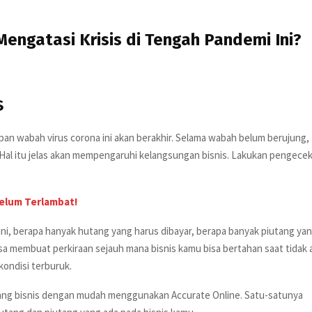
engatasi Krisis di Tengah Pandemi Ini?
s
apan wabah virus corona ini akan berakhir. Selama wabah belum berujung,
 Hal itu jelas akan mempengaruhi kelangsungan bisnis. Lakukan pengece
belum Terlambat!
ini, berapa hanyak hutang yang harus dibayar, berapa banyak piutang ya
sa membuat perkiraan sejauh mana bisnis kamu bisa bertahan saat tidak 
ondisi terburuk.
ang bisnis dengan mudah menggunakan Accurate Online. Satu-satunya