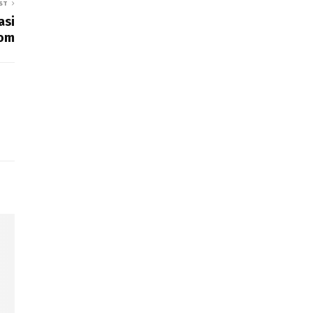
ST
asi
om