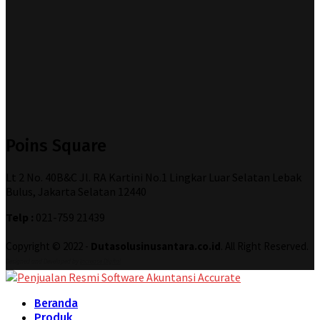
Poins Square
Lt 2 No. 40B&C Jl. RA Kartini No.1 Lingkar Luar Selatan Lebak
Bulus, Jakarta Selatan 12440
Telp :
021-759 21439
Copyright © 2022 -
Dutasolusinusantara.co.id
. All Right Reserved.
Designed and Developed by
Increase Digital
Beranda
Produk