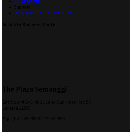
Join Partner
Support
Download GRATIS Accurate 5
Accurate Business Center
The Plaza Semanggi
2nd floor # B48-49 Jl. Jend. Sudirman Kav. 50
Jakarta 12930
Tlp :
(021) 25539834 / 25539856