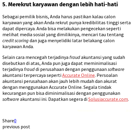
5. Merekrut karyawan dengan lebih hati-hati
Sebagai pemilik bisnis, Anda harus pastikan kalau calon
karyawan yang akan Anda rekrut punya kredibilitas tinggi serta
dapat dipercaya. Anda bisa melakukan pengecekan seperti
melihat media sosial yang dimilikinya, mencari tau tentang
credit scoring
dan juga menyelidiki latar belakang calon
karyawan Anda.
Selain cara mencegah terjadinya
fraud
akuntansi yang sudah
disebutkan di atas, Anda pun juga dapat meminimalisasi
terjadinya
fraud
di perusahaan dengan penggunaan
software
akuntansi terpercaya seperti
Accurate Online
. Persoalan
akuntansi perusahaan akan jauh lebih mudah dan akurat
dengan menggunakan Accurate Online. Segala tindak
kecurangan pun bisa diminimalisasi dengan penggunakan
software
akuntansi ini. Dapatkan segera di
Solusiaccurate.com
.
Rekomendasi
Liquid saltnic terbaik
2023
Share
0
previous post