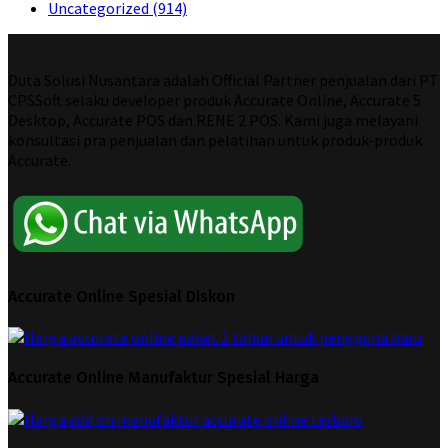
Uncategorized
(914)
Duta Solusi Nusantara adalah Official Partner penjualan dari PT
CPSSoft selaku developer produk Accurate Online, Accurate 5
Desktop, Accurate POS dan RENE 2 POS. Kami juga melayani
konsultasi pra penjualan dan pelatihan untuk produk-produk
Accurate.
Accurate Online Spesial Diskon
Accurate Online Manufaktur Spesial Harga