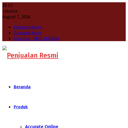
26.3
C
Jakarta
August 7, 2026
Hubungi Kami
Tantang Kami
Hot Line : 0812 1107666
Beranda
Produk
Accurate Online