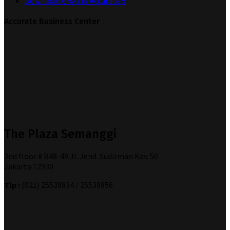
Download GRATIS Accurate 5
Accurate Business Center
The Plaza Semanggi
2nd floor # B48-49 Jl. Jend. Sudirman Kav. 50
Jakarta 12930
Tlp :
(021) 25539834 / 25539856