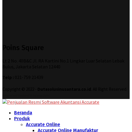
Poins Square
Lt 2 No. 40B&C Jl. RA Kartini No.1 Lingkar Luar Selatan Lebak
Bulus, Jakarta Selatan 12440
Telp :
021-759 21439
Copyright © 2022 -
Dutasolusinusantara.co.id
. All Right Reserved.
Designed and Developed by
Increase Digital
Beranda
Produk
Accurate Online
Accurate Online Manufaktur