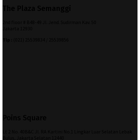
The Plaza Semanggi
2nd floor # B48-49 Jl. Jend. Sudirman Kav. 50
Jakarta 12930
Tlp :
(021) 25539834 / 25539856
Poins Square
Lt 2 No. 40B&C Jl. RA Kartini No.1 Lingkar Luar Selatan Lebak
Bulus, Jakarta Selatan 12440