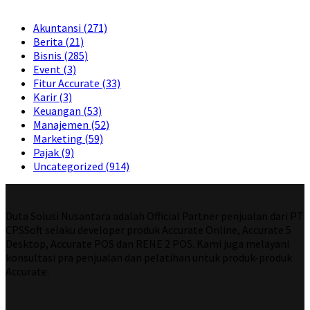
Akuntansi
(271)
Berita
(21)
Bisnis
(285)
Event
(3)
Fitur Accurate
(33)
Karir
(3)
Keuangan
(53)
Manajemen
(52)
Marketing
(59)
Pajak
(9)
Uncategorized
(914)
Duta Solusi Nusantara adalah Official Partner penjualan dari PT
CPSSoft selaku developer produk Accurate Online, Accurate 5
Desktop, Accurate POS dan RENE 2 POS. Kami juga melayani
konsultasi pra penjualan dan pelatihan untuk produk-produk
Accurate.