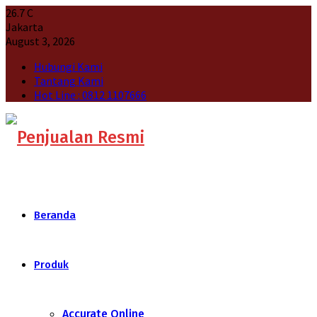
26.7
C
Jakarta
August 3, 2026
Hubungi Kami
Tantang Kami
Hot Line : 0812 1107666
Beranda
Produk
Accurate Online