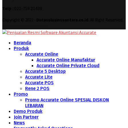
Telp :
021-759 21439
Copyright © 2022 -
Dutasolusinusantara.co.id
. All Right Reserved.
Designed and Developed by
Increase Digital
Beranda
Produk
Accurate Online
Accurate Online Manufaktur
Accurate Online Private Cloud
Accurate 5 Desktop
Accurate Lite
Accurate POS
Rene 2 POS
Promo
Promo Accurate Online SPESIAL DISKON
LEBARAN
Demo Produk
Join Partner
News