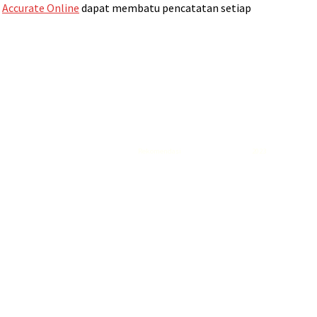
.
Accurate Online
dapat membatu pencatatan setiap
Rekomendasi
Liquid saltnic terbaik
2023