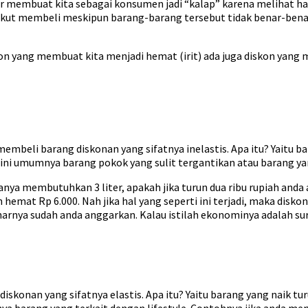
adar membuat kita sebagai konsumen jadi “kalap” karena melihat 
 ikut membeli meskipun barang-barang tersebut tidak benar-bena
skon yang membuat kita menjadi hemat (irit) ada juga diskon yang
embeli barang diskonan yang sifatnya inelastis. Apa itu? Yaitu
e ini umumnya barang pokok yang sulit tergantikan atau barang y
asanya membutuhkan 3 liter, apakah jika turun dua ribu rupiah an
 hemat Rp 6.000. Nah jika hal yang seperti ini terjadi, maka dis
narnya sudah anda anggarkan. Kalau istilah ekonominya adalah s
diskonan yang sifatnya elastis. Apa itu? Yaitu barang yang naik
nya barang yang terkait dengan lifestyle. Contohnya jika anda me