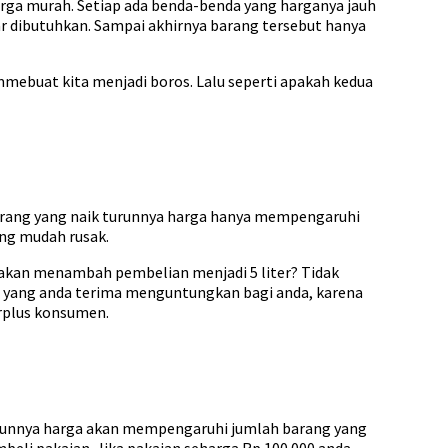
harga murah. Setiap ada benda-benda yang harganya jauh
r dibutuhkan. Sampai akhirnya barang tersebut hanya
 mmebuat kita menjadi boros. Lalu seperti apakah kedua
 barang yang naik turunnya harga hanya mempengaruhi
ang mudah rusak.
da akan menambah pembelian menjadi 5 liter? Tidak
kon yang anda terima menguntungkan bagi anda, karena
urplus konsumen.
 turunnya harga akan mempengaruhi jumlah barang yang
mbeli pakaian. Jika pakaian seharga Rp 100.000 anda