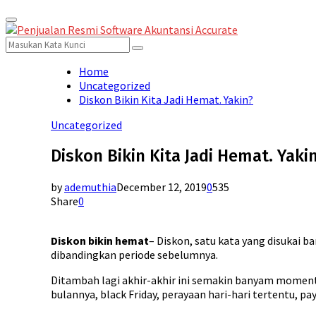
Primary
for:
Menu
Search
Search
for:
Home
Uncategorized
Diskon Bikin Kita Jadi Hemat. Yakin?
Uncategorized
Diskon Bikin Kita Jadi Hemat. Yaki
by
ademuthia
December 12, 2019
0
535
Share
0
Diskon bikin hemat
– Diskon, satu kata yang disukai 
dibandingkan periode sebelumnya.
Ditambah lagi akhir-akhir ini semakin banyam momen
bulannya, black Friday, perayaan hari-hari tertentu, pa