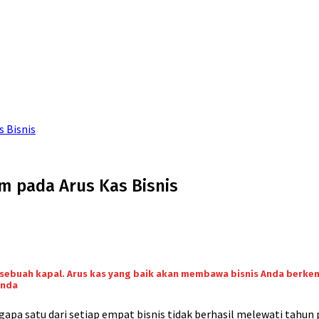
 Bisnis
 pada Arus Kas Bisnis
 sebuah kapal. Arus kas yang baik akan membawa bisnis Anda berke
Anda
gapa satu dari setiap empat bisnis tidak berhasil melewati tahun