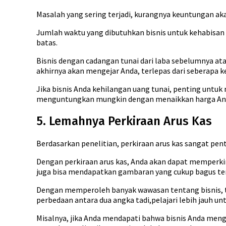
Masalah yang sering terjadi, kurangnya keuntungan a
Jumlah waktu yang dibutuhkan bisnis untuk kehabisan 
batas.
Bisnis dengan cadangan tunai dari laba sebelumnya a
akhirnya akan mengejar Anda, terlepas dari seberapa k
Jika bisnis Anda kehilangan uang tunai, penting unt
menguntungkan mungkin dengan menaikkan harga Anda,
5. Lemahnya Perkiraan Arus Kas
Berdasarkan penelitian, perkiraan arus kas sangat pent
Dengan perkiraan arus kas, Anda akan dapat memperkir
juga bisa mendapatkan gambaran yang cukup bagus ten
Dengan memperoleh banyak wawasan tentang bisnis, t
perbedaan antara dua angka tadi,pelajari lebih jauh un
Misalnya, jika Anda mendapati bahwa bisnis Anda mengh