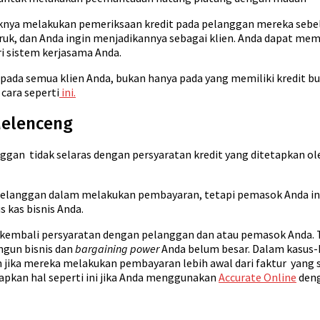
knya melakukan pemeriksaan kredit pada pelanggan mereka sebe
k, dan Anda ingin menjadikannya sebagai klien. Anda dapat memi
i sistem kerjasama Anda.
n pada semua klien Anda, bukan hanya pada yang memiliki kredit 
cara seperti
ini.
Melenceng
nggan tidak selaras dengan persyaratan kredit yang ditetapkan 
 pelanggan dalam melakukan pembayaran, tetapi pemasok Anda ing
 kas bisnis Anda.
n kembali persyaratan dengan pelanggan dan atau pemasok Anda. Te
ngun bisnis dan
bargaining power
Anda belum besar. Dalam kasus-k
jika mereka melakukan pembayaran lebih awal dari faktur yang s
rapkan hal seperti ini jika Anda menggunakan
Accurate Online
deng