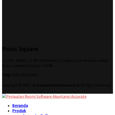
Poins Square
Lt 2 No. 40B&C Jl. RA Kartini No.1 Lingkar Luar Selatan Lebak
Bulus, Jakarta Selatan 12440
Telp :
021-759 21439
Copyright © 2022 -
Dutasolusinusantara.co.id
. All Right Reserved.
Designed and Developed by
Increase Digital
Beranda
Produk