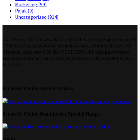
Marketing
(59)
Pajak
(9)
Uncategorized
(914)
Duta Solusi Nusantara adalah Official Partner penjualan dari PT
CPSSoft selaku developer produk Accurate Online, Accurate 5
Desktop, Accurate POS dan RENE 2 POS. Kami juga melayani
konsultasi pra penjualan dan pelatihan untuk produk-produk
Accurate.
Accurate Online Spesial Diskon
Accurate Online Manufaktur Spesial Harga
Menu