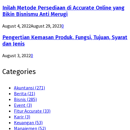
Inilah Metode Persediaan di Accurate Online yang
Bikin Bisnismu Anti Merugi
August 4, 2022
August 29, 2023
0
Pengertian Kemasan Produk, Fungsi, Tujuan, Syarat
dan Jenis
August 3, 2022
0
Categories
Akuntansi
(271)
Berita
(21)
Bisnis
(285)
Event
(3)
Fitur Accurate
(33)
Karir
(3)
Keuangan
(53)
Manajemen
(52)