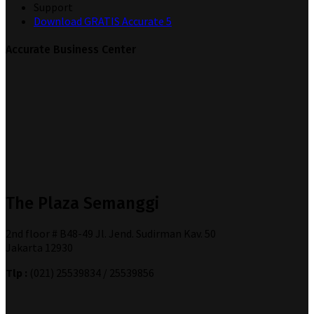
Support
Download GRATIS Accurate 5
Accurate Business Center
The Plaza Semanggi
2nd floor # B48-49 Jl. Jend. Sudirman Kav. 50
Jakarta 12930
Tlp :
(021) 25539834 / 25539856